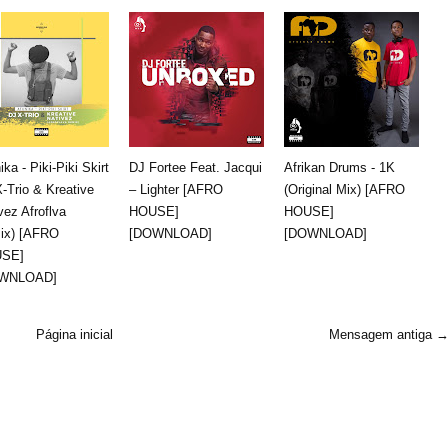
ika - Piki-Piki Skirt
DJ Fortee Feat. Jacqui
Afrikan Drums - 1K
X-Trio & Kreative
– Lighter [AFRO
(Original Mix) [AFRO
vez Afroflva
HOUSE]
HOUSE]
ix) [AFRO
[DOWNLOAD]
[DOWNLOAD]
SE]
WNLOAD]
Página inicial
Mensagem antiga 