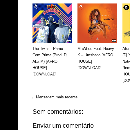
The Twins - Primo
MaWhoo Feat. Heavy-
Afun
Com Prima (Prod. Dj
K – Umshado [AFRO
(Dj 
Aka M) [AFRO
HOUSE]
Nati
HOUSE]
[DOWNLOAD]
Rem
[DOWNLOAD]
HOU
[DO
← Mensagem mais recente
Sem comentários:
Enviar um comentário