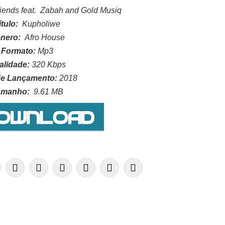
iends feat.
Zabah and Gold Musiq
ítulo:
Kupholiwe
nero:
Afro House
Formato:
Mp3
alidade:
320 Kbps
e Lançamento:
2018
amanho:
9.61
MB