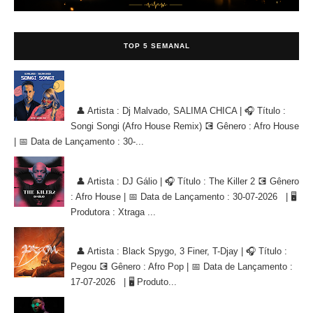
TOP 5 SEMANAL
Dj Malvado, SALIMA CHICA - Songi Songi (Afro House Remix)
[AFRO HOUSE]
👤 Artista : Dj Malvado, SALIMA CHICA | 🎧 Título :
Songi Songi (Afro House Remix) 💽 Gênero : Afro House
| 📅 Data de Lançamento : 30-...
DJ Gálio - The Killer 2 [AFRO HOUSE]
👤 Artista : DJ Gálio | 🎧 Título : The Killer 2 💽 Gênero
: Afro House | 📅 Data de Lançamento : 30-07-2026 | 🖥
Produtora : Xtraga ...
Black Spygo, 3 Finer, T-Djay - Pegou [AFRO POP]
👤 Artista : Black Spygo, 3 Finer, T-Djay | 🎧 Título :
Pegou 💽 Gênero : Afro Pop | 📅 Data de Lançamento :
17-07-2026 | 🖥 Produto...
Poema Beatz, Filho do Zua - Acabou [KIZOMBA/ZOUK]