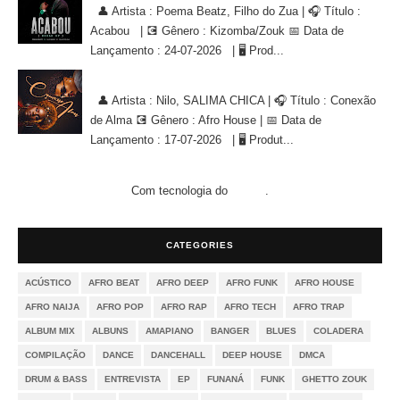
👤 Artista : Poema Beatz, Filho do Zua | 🎧 Título :
Acabou | 💽 Gênero : Kizomba/Zouk 📅 Data de
Lançamento : 24-07-2026 | 🖥 Prod...
Nilo, SALIMA CHICA - Conexão de Alma [AFRO HOUSE]
👤 Artista : Nilo, SALIMA CHICA | 🎧 Título : Conexão
de Alma 💽 Gênero : Afro House | 📅 Data de
Lançamento : 17-07-2026 | 🖥 Produt...
Com tecnologia do
.
Blogger
CATEGORIES
ACÚSTICO
AFRO BEAT
AFRO DEEP
AFRO FUNK
AFRO HOUSE
AFRO NAIJA
AFRO POP
AFRO RAP
AFRO TECH
AFRO TRAP
ALBUM MIX
ALBUNS
AMAPIANO
BANGER
BLUES
COLADERA
COMPILAÇÃO
DANCE
DANCEHALL
DEEP HOUSE
DMCA
DRUM & BASS
ENTREVISTA
EP
FUNANÁ
FUNK
GHETTO ZOUK