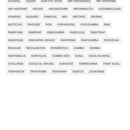
GOSPEL
GQOM
GUETTO ZOUK
HIP HOP/DANCE
HIP HOP/R&B
HIP HOP/RAP
HOUSE
HOUSE/FUNK
INFORMAÇÃO
KIZOMBA/ZOUK
KOMPAS
KUDURO
KWASSA
MIX
MIXTAPE
MORNA
NOTÍCIAS
PAGODE
POP
POP/HOUSE
POP/SAMBA
R&B
R&B/FUNK
R&B/RAP
R&B/SAMBA
R&B/SOUL
R&B/TRAP
R&B/ZOUK
RAP/AFRO HOUSE
RAP/FUNK
RAP/SAMBA
RAP/ZOUK
REGGAE
REGGAETON
ROMÂNTICA
SAMBA
SEMBA
SERTANEJA
SERVIÇOS
SOBRE NÓS
SOUL
SOUL/GOSPEL
SOUL/R&B
SOULFUL HOUSE
SUKUSSE
TARRAXINHA
TRAP SOUL
TRAP/BEAT
TRAP/FUNK
TRAP/RAP
VIDEOS
ZOUK/R&B
Notícias
Videos
DMCA