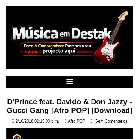
S
k
i
p
t
o
c
o
n
t
e
n
t
D'Prince feat. Davido & Don Jazzy -
Gucci Gang [Afro POP] [Download]
2/16/2018 02:15:00 p.m.
Afro POP
Sem Comentários