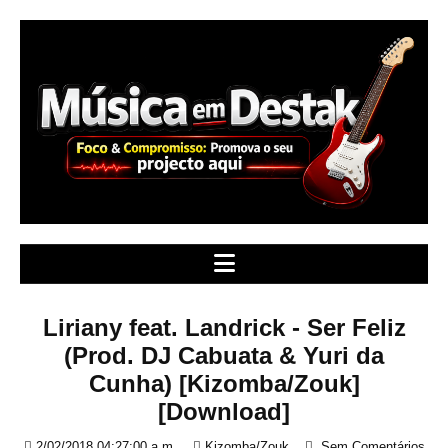
S
k
i
p
t
o
c
o
n
t
e
n
t
Liriany feat. Landrick - Ser Feliz
(Prod. DJ Cabuata & Yuri da
Cunha) [Kizomba/Zouk]
[Download]
2/02/2018 04:27:00 a.m.
Kizomba/Zouk
Sem Comentários