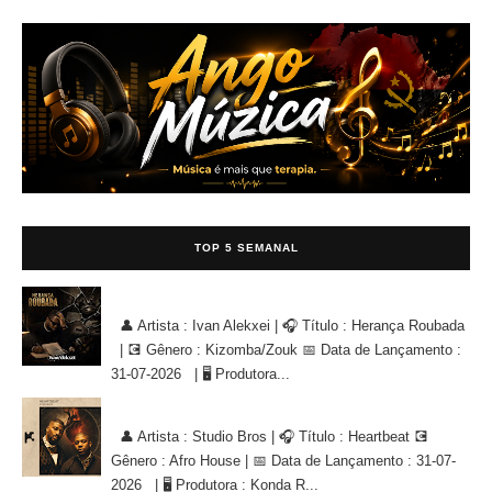
TOP 5 SEMANAL
Ivan Alekxei - Herança Roubada [KIZOMBA/ZOUK]
👤 Artista : Ivan Alekxei | 🎧 Título : Herança Roubada
| 💽 Gênero : Kizomba/Zouk 📅 Data de Lançamento :
31-07-2026 | 🖥 Produtora...
Studio Bros - Heartbeat [AFRO HOUSE]
👤 Artista : Studio Bros | 🎧 Título : Heartbeat 💽
Gênero : Afro House | 📅 Data de Lançamento : 31-07-
2026 | 🖥 Produtora : Konda R...