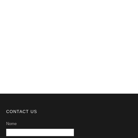
Notícias
Videos
DMCA
Serviços
Sobre Nós
CONTACT US
Nome