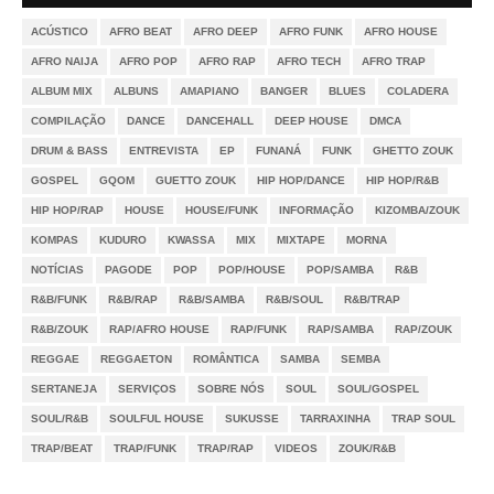
ACÚSTICO
AFRO BEAT
AFRO DEEP
AFRO FUNK
AFRO HOUSE
AFRO NAIJA
AFRO POP
AFRO RAP
AFRO TECH
AFRO TRAP
ALBUM MIX
ALBUNS
AMAPIANO
BANGER
BLUES
COLADERA
COMPILAÇÃO
DANCE
DANCEHALL
DEEP HOUSE
DMCA
DRUM & BASS
ENTREVISTA
EP
FUNANÁ
FUNK
GHETTO ZOUK
GOSPEL
GQOM
GUETTO ZOUK
HIP HOP/DANCE
HIP HOP/R&B
HIP HOP/RAP
HOUSE
HOUSE/FUNK
INFORMAÇÃO
KIZOMBA/ZOUK
KOMPAS
KUDURO
KWASSA
MIX
MIXTAPE
MORNA
NOTÍCIAS
PAGODE
POP
POP/HOUSE
POP/SAMBA
R&B
R&B/FUNK
R&B/RAP
R&B/SAMBA
R&B/SOUL
R&B/TRAP
R&B/ZOUK
RAP/AFRO HOUSE
RAP/FUNK
RAP/SAMBA
RAP/ZOUK
REGGAE
REGGAETON
ROMÂNTICA
SAMBA
SEMBA
SERTANEJA
SERVIÇOS
SOBRE NÓS
SOUL
SOUL/GOSPEL
SOUL/R&B
SOULFUL HOUSE
SUKUSSE
TARRAXINHA
TRAP SOUL
TRAP/BEAT
TRAP/FUNK
TRAP/RAP
VIDEOS
ZOUK/R&B