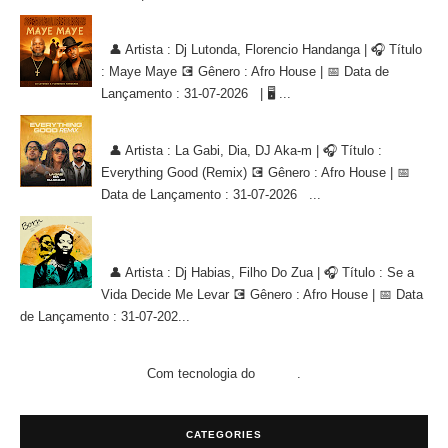
Dj Lutonda, Florencio Handanga - Maye Maye (Afro House Version)
👤 Artista : Dj Lutonda, Florencio Handanga | 🎧 Título
: Maye Maye 💽 Gênero : Afro House | 📅 Data de
Lançamento : 31-07-2026 | 🖥 ...
La Gabi, Dia, DJ Aka-m - Everything Good (Remix) [AFRO HOUSE]
👤 Artista : La Gabi, Dia, DJ Aka-m | 🎧 Título :
Everything Good (Remix) 💽 Gênero : Afro House | 📅
Data de Lançamento : 31-07-2026 ...
Dj Habias, Filho Do Zua - Se a Vida Decide Me Levar [AFRO
HOUSE]
👤 Artista : Dj Habias, Filho Do Zua | 🎧 Título : Se a
Vida Decide Me Levar 💽 Gênero : Afro House | 📅 Data
de Lançamento : 31-07-202...
Com tecnologia do
.
Blogger
CATEGORIES