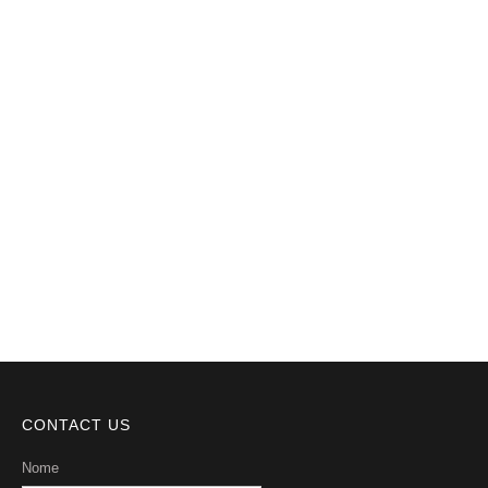
Notícias
Videos
DMCA
Serviços
Sobre Nós
CONTACT US
Nome