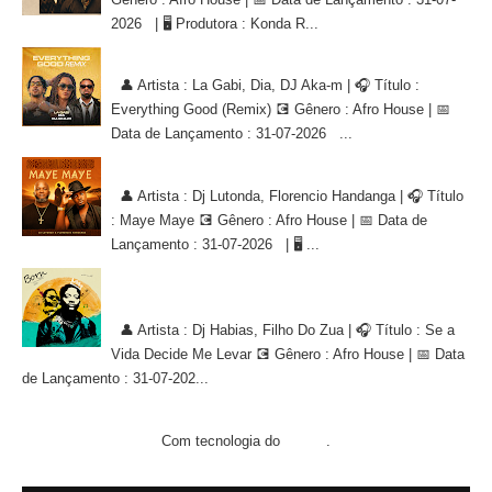
2026 | 🖥 Produtora : Konda R...
La Gabi, Dia, DJ Aka-m - Everything Good (Remix) [AFRO HOUSE]
👤 Artista : La Gabi, Dia, DJ Aka-m | 🎧 Título :
Everything Good (Remix) 💽 Gênero : Afro House | 📅
Data de Lançamento : 31-07-2026 ...
Dj Lutonda, Florencio Handanga - Maye Maye (Afro House Version)
👤 Artista : Dj Lutonda, Florencio Handanga | 🎧 Título
: Maye Maye 💽 Gênero : Afro House | 📅 Data de
Lançamento : 31-07-2026 | 🖥 ...
Dj Habias, Filho Do Zua - Se a Vida Decide Me Levar [AFRO
HOUSE]
👤 Artista : Dj Habias, Filho Do Zua | 🎧 Título : Se a
Vida Decide Me Levar 💽 Gênero : Afro House | 📅 Data
de Lançamento : 31-07-202...
Com tecnologia do
.
Blogger