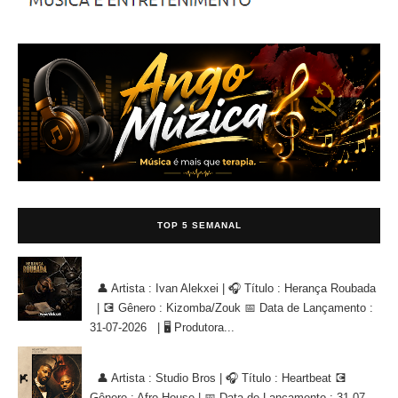
TOP 5 SEMANAL
Ivan Alekxei - Herança Roubada [KIZOMBA/ZOUK]
👤 Artista : Ivan Alekxei | 🎧 Título : Herança Roubada
| 💽 Gênero : Kizomba/Zouk 📅 Data de Lançamento :
31-07-2026 | 🖥 Produtora...
Studio Bros - Heartbeat [AFRO HOUSE]
👤 Artista : Studio Bros | 🎧 Título : Heartbeat 💽
Gênero : Afro House | 📅 Data de Lançamento : 31-07-