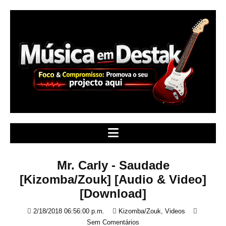
S
k
i
p
t
o
c
o
n
t
e
n
t
Mr. Carly - Saudade
[Kizomba/Zouk] [Audio & Video]
[Download]
2/18/2018 06:56:00 p.m.
Kizomba/Zouk
,
Videos
Sem Comentários