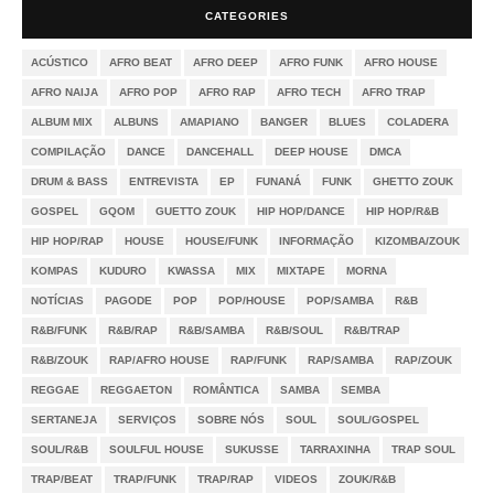
CATEGORIES
ACÚSTICO
AFRO BEAT
AFRO DEEP
AFRO FUNK
AFRO HOUSE
AFRO NAIJA
AFRO POP
AFRO RAP
AFRO TECH
AFRO TRAP
ALBUM MIX
ALBUNS
AMAPIANO
BANGER
BLUES
COLADERA
COMPILAÇÃO
DANCE
DANCEHALL
DEEP HOUSE
DMCA
DRUM & BASS
ENTREVISTA
EP
FUNANÁ
FUNK
GHETTO ZOUK
GOSPEL
GQOM
GUETTO ZOUK
HIP HOP/DANCE
HIP HOP/R&B
HIP HOP/RAP
HOUSE
HOUSE/FUNK
INFORMAÇÃO
KIZOMBA/ZOUK
KOMPAS
KUDURO
KWASSA
MIX
MIXTAPE
MORNA
NOTÍCIAS
PAGODE
POP
POP/HOUSE
POP/SAMBA
R&B
R&B/FUNK
R&B/RAP
R&B/SAMBA
R&B/SOUL
R&B/TRAP
R&B/ZOUK
RAP/AFRO HOUSE
RAP/FUNK
RAP/SAMBA
RAP/ZOUK
REGGAE
REGGAETON
ROMÂNTICA
SAMBA
SEMBA
SERTANEJA
SERVIÇOS
SOBRE NÓS
SOUL
SOUL/GOSPEL
SOUL/R&B
SOULFUL HOUSE
SUKUSSE
TARRAXINHA
TRAP SOUL
TRAP/BEAT
TRAP/FUNK
TRAP/RAP
VIDEOS
ZOUK/R&B