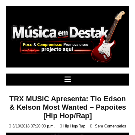
S
k
i
p
t
o
c
o
n
t
e
n
t
TRX MUSIC Apresenta: Tio Edson
& Kelson Most Wanted – Papoites
[Hip Hop/Rap]
3/10/2018 07:20:00 p.m.
Hip Hop/Rap
Sem Comentários