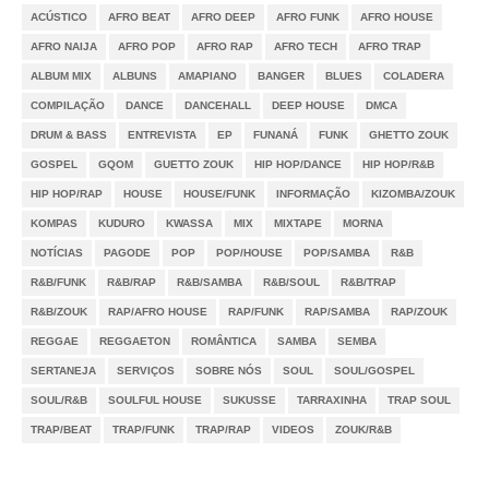
ACÚSTICO
AFRO BEAT
AFRO DEEP
AFRO FUNK
AFRO HOUSE
AFRO NAIJA
AFRO POP
AFRO RAP
AFRO TECH
AFRO TRAP
ALBUM MIX
ALBUNS
AMAPIANO
BANGER
BLUES
COLADERA
COMPILAÇÃO
DANCE
DANCEHALL
DEEP HOUSE
DMCA
DRUM & BASS
ENTREVISTA
EP
FUNANÁ
FUNK
GHETTO ZOUK
GOSPEL
GQOM
GUETTO ZOUK
HIP HOP/DANCE
HIP HOP/R&B
HIP HOP/RAP
HOUSE
HOUSE/FUNK
INFORMAÇÃO
KIZOMBA/ZOUK
KOMPAS
KUDURO
KWASSA
MIX
MIXTAPE
MORNA
NOTÍCIAS
PAGODE
POP
POP/HOUSE
POP/SAMBA
R&B
R&B/FUNK
R&B/RAP
R&B/SAMBA
R&B/SOUL
R&B/TRAP
R&B/ZOUK
RAP/AFRO HOUSE
RAP/FUNK
RAP/SAMBA
RAP/ZOUK
REGGAE
REGGAETON
ROMÂNTICA
SAMBA
SEMBA
SERTANEJA
SERVIÇOS
SOBRE NÓS
SOUL
SOUL/GOSPEL
SOUL/R&B
SOULFUL HOUSE
SUKUSSE
TARRAXINHA
TRAP SOUL
TRAP/BEAT
TRAP/FUNK
TRAP/RAP
VIDEOS
ZOUK/R&B