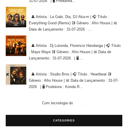
31-07-2026 | 🖥 Produtora...
La Gabi, Dia, DJ Aka-m - Everything Good (Remix) [AFRO HOUSE]
👤 Artista : La Gabi, Dia, DJ Aka-m | 🎧 Título :
Everything Good (Remix) 💽 Gênero : Afro House | 📅
Data de Lançamento : 31-07-2026 ...
Dj Lutonda, Florencio Handanga - Maye Maye (Afro House Version)
👤 Artista : Dj Lutonda, Florencio Handanga | 🎧 Título
: Maye Maye 💽 Gênero : Afro House | 📅 Data de
Lançamento : 31-07-2026 | 🖥 ...
Studio Bros - Heartbeat [AFRO HOUSE]
👤 Artista : Studio Bros | 🎧 Título : Heartbeat 💽
Gênero : Afro House | 📅 Data de Lançamento : 31-07-
2026 | 🖥 Produtora : Konda R...
Com tecnologia do
.
Blogger
CATEGORIES