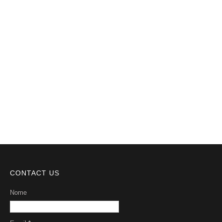
Notícias
Videos
DMCA
Serviços
Sobre Nós
CONTACT US
Nome