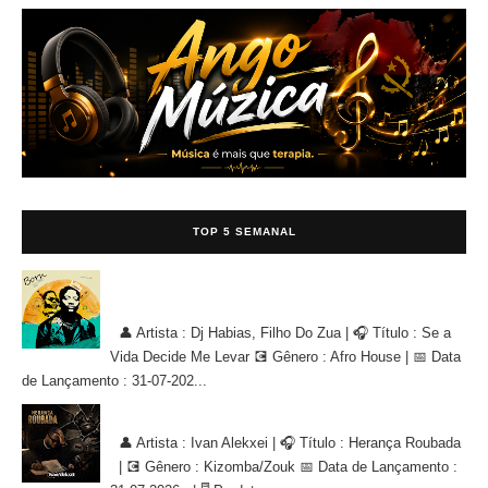
TOP 5 SEMANAL
Dj Habias, Filho Do Zua - Se a Vida Decide Me Levar [AFRO
HOUSE]
👤 Artista : Dj Habias, Filho Do Zua | 🎧 Título : Se a
Vida Decide Me Levar 💽 Gênero : Afro House | 📅 Data
de Lançamento : 31-07-202...
Ivan Alekxei - Herança Roubada [KIZOMBA/ZOUK]
👤 Artista : Ivan Alekxei | 🎧 Título : Herança Roubada
| 💽 Gênero : Kizomba/Zouk 📅 Data de Lançamento :