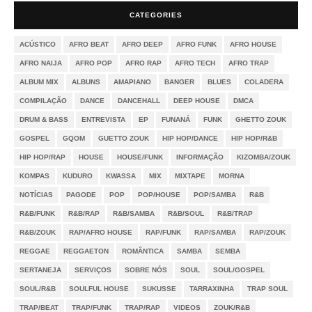
CATEGORIES
ACÚSTICO
AFRO BEAT
AFRO DEEP
AFRO FUNK
AFRO HOUSE
AFRO NAIJA
AFRO POP
AFRO RAP
AFRO TECH
AFRO TRAP
ALBUM MIX
ALBUNS
AMAPIANO
BANGER
BLUES
COLADERA
COMPILAÇÃO
DANCE
DANCEHALL
DEEP HOUSE
DMCA
DRUM & BASS
ENTREVISTA
EP
FUNANÁ
FUNK
GHETTO ZOUK
GOSPEL
GQOM
GUETTO ZOUK
HIP HOP/DANCE
HIP HOP/R&B
HIP HOP/RAP
HOUSE
HOUSE/FUNK
INFORMAÇÃO
KIZOMBA/ZOUK
KOMPAS
KUDURO
KWASSA
MIX
MIXTAPE
MORNA
NOTÍCIAS
PAGODE
POP
POP/HOUSE
POP/SAMBA
R&B
R&B/FUNK
R&B/RAP
R&B/SAMBA
R&B/SOUL
R&B/TRAP
R&B/ZOUK
RAP/AFRO HOUSE
RAP/FUNK
RAP/SAMBA
RAP/ZOUK
REGGAE
REGGAETON
ROMÂNTICA
SAMBA
SEMBA
SERTANEJA
SERVIÇOS
SOBRE NÓS
SOUL
SOUL/GOSPEL
SOUL/R&B
SOULFUL HOUSE
SUKUSSE
TARRAXINHA
TRAP SOUL
TRAP/BEAT
TRAP/FUNK
TRAP/RAP
VIDEOS
ZOUK/R&B