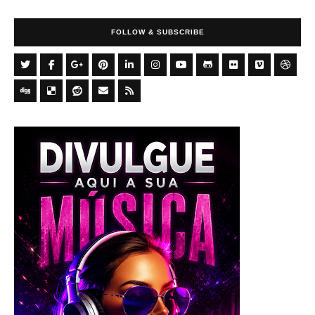
a
r
FOLLOW & SUBSCRIBE
c
h
f
T
F
G
P
L
I
Y
G
F
V
D
o
w
a
o
i
i
n
o
i
l
i
r
r
i
c
o
n
n
s
u
t
i
m
i
D
D
R
C
R
:
t
e
g
t
k
t
t
h
c
e
b
i
e
e
o
S
t
b
l
e
e
a
u
u
k
o
b
g
l
d
n
S
e
o
e
r
d
g
b
b
r
b
g
i
d
t
r
o
P
e
i
r
e
l
c
i
a
k
l
s
n
a
e
i
t
c
u
t
m
o
t
s
u
s