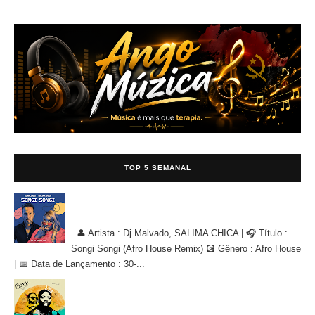
TOP 5 SEMANAL
Dj Malvado, SALIMA CHICA - Songi Songi (Afro House Remix)
[AFRO HOUSE]
👤 Artista : Dj Malvado, SALIMA CHICA | 🎧 Título :
Songi Songi (Afro House Remix) 💽 Gênero : Afro House
| 📅 Data de Lançamento : 30-...
Dj Habias, Filho Do Zua - Se a Vida Decide Me Levar [AFRO
HOUSE]