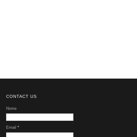
Notícias
Videos
DMCA
Serviços
Sobre Nós
CONTACT US
Nome
Email
*