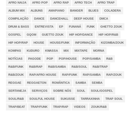
AFRO NAIJA
AFRO POP
AFRO RAP
AFRO TECH
AFRO TRAP
ALBUM MIX
ALBUNS
AMAPIANO
BANGER
BLUES
COLADERA
COMPILAÇÃO
DANCE
DANCEHALL
DEEP HOUSE
DMCA
DRUM & BASS
ENTREVISTA
EP
FUNANÁ
FUNK
GHETTO ZOUK
GOSPEL
GQOM
GUETTO ZOUK
HIP HOP/DANCE
HIP HOP/R&B
HIP HOP/RAP
HOUSE
HOUSE/FUNK
INFORMAÇÃO
KIZOMBA/ZOUK
KOMPAS
KUDURO
KWASSA
MIX
MIXTAPE
MORNA
NOTÍCIAS
PAGODE
POP
POP/HOUSE
POP/SAMBA
R&B
R&B/FUNK
R&B/RAP
R&B/SAMBA
R&B/SOUL
R&B/TRAP
R&B/ZOUK
RAP/AFRO HOUSE
RAP/FUNK
RAP/SAMBA
RAP/ZOUK
REGGAE
REGGAETON
ROMÂNTICA
SAMBA
SEMBA
SERTANEJA
SERVIÇOS
SOBRE NÓS
SOUL
SOUL/GOSPEL
SOUL/R&B
SOULFUL HOUSE
SUKUSSE
TARRAXINHA
TRAP SOUL
TRAP/BEAT
TRAP/FUNK
TRAP/RAP
VIDEOS
ZOUK/R&B