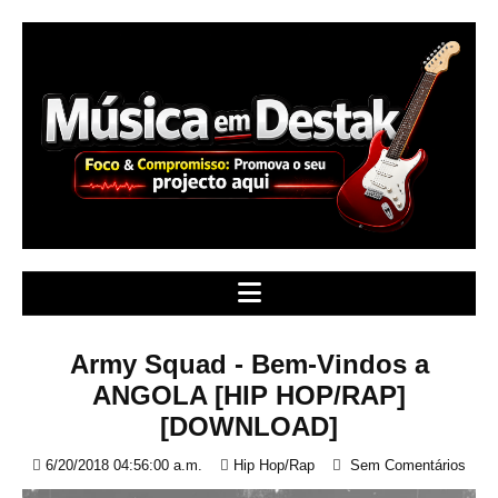
S
k
i
p
t
o
c
o
n
t
e
n
t
Army Squad - Bem-Vindos a
ANGOLA [HIP HOP/RAP]
[DOWNLOAD]
6/20/2018 04:56:00 a.m.
Hip Hop/Rap
Sem Comentários