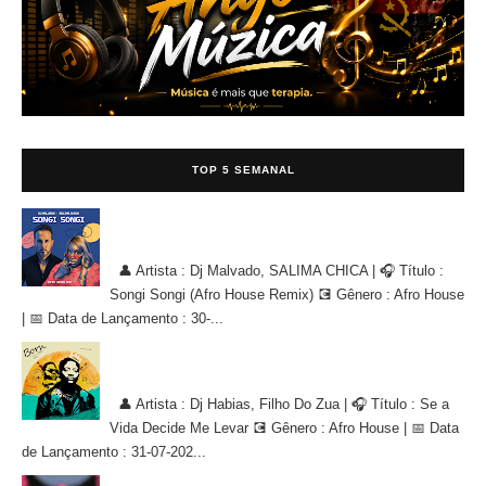
TOP 5 SEMANAL
Dj Malvado, SALIMA CHICA - Songi Songi (Afro House Remix)
[AFRO HOUSE]
👤 Artista : Dj Malvado, SALIMA CHICA | 🎧 Título :
Songi Songi (Afro House Remix) 💽 Gênero : Afro House
| 📅 Data de Lançamento : 30-...
Dj Habias, Filho Do Zua - Se a Vida Decide Me Levar [AFRO
HOUSE]
👤 Artista : Dj Habias, Filho Do Zua | 🎧 Título : Se a
Vida Decide Me Levar 💽 Gênero : Afro House | 📅 Data
de Lançamento : 31-07-202...