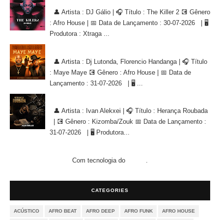
DJ Gálio - The Killer 2 [AFRO HOUSE]
👤 Artista : DJ Gálio | 🎧 Título : The Killer 2 💽 Gênero
: Afro House | 📅 Data de Lançamento : 30-07-2026 | 🖥
Produtora : Xtraga ...
Dj Lutonda, Florencio Handanga - Maye Maye (Afro House Version)
👤 Artista : Dj Lutonda, Florencio Handanga | 🎧 Título
: Maye Maye 💽 Gênero : Afro House | 📅 Data de
Lançamento : 31-07-2026 | 🖥 ...
Ivan Alekxei - Herança Roubada [KIZOMBA/ZOUK]
👤 Artista : Ivan Alekxei | 🎧 Título : Herança Roubada
| 💽 Gênero : Kizomba/Zouk 📅 Data de Lançamento :
31-07-2026 | 🖥 Produtora...
Com tecnologia do
.
Blogger
CATEGORIES
ACÚSTICO
AFRO BEAT
AFRO DEEP
AFRO FUNK
AFRO HOUSE