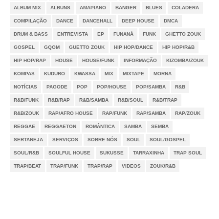
ALBUM MIX
ALBUNS
AMAPIANO
BANGER
BLUES
COLADERA
COMPILAÇÃO
DANCE
DANCEHALL
DEEP HOUSE
DMCA
DRUM & BASS
ENTREVISTA
EP
FUNANÁ
FUNK
GHETTO ZOUK
GOSPEL
GQOM
GUETTO ZOUK
HIP HOP/DANCE
HIP HOP/R&B
HIP HOP/RAP
HOUSE
HOUSE/FUNK
INFORMAÇÃO
KIZOMBA/ZOUK
KOMPAS
KUDURO
KWASSA
MIX
MIXTAPE
MORNA
NOTÍCIAS
PAGODE
POP
POP/HOUSE
POP/SAMBA
R&B
R&B/FUNK
R&B/RAP
R&B/SAMBA
R&B/SOUL
R&B/TRAP
R&B/ZOUK
RAP/AFRO HOUSE
RAP/FUNK
RAP/SAMBA
RAP/ZOUK
REGGAE
REGGAETON
ROMÂNTICA
SAMBA
SEMBA
SERTANEJA
SERVIÇOS
SOBRE NÓS
SOUL
SOUL/GOSPEL
SOUL/R&B
SOULFUL HOUSE
SUKUSSE
TARRAXINHA
TRAP SOUL
TRAP/BEAT
TRAP/FUNK
TRAP/RAP
VIDEOS
ZOUK/R&B