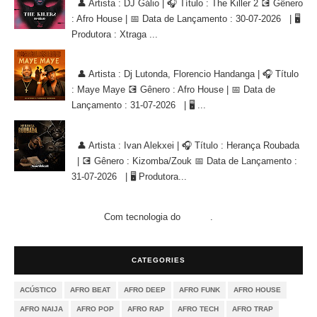
👤 Artista : DJ Gálio | 🎧 Título : The Killer 2 💽 Gênero
: Afro House | 📅 Data de Lançamento : 30-07-2026 | 🖥
Produtora : Xtraga ...
Dj Lutonda, Florencio Handanga - Maye Maye (Afro House Version)
👤 Artista : Dj Lutonda, Florencio Handanga | 🎧 Título
: Maye Maye 💽 Gênero : Afro House | 📅 Data de
Lançamento : 31-07-2026 | 🖥 ...
Ivan Alekxei - Herança Roubada [KIZOMBA/ZOUK]
👤 Artista : Ivan Alekxei | 🎧 Título : Herança Roubada
| 💽 Gênero : Kizomba/Zouk 📅 Data de Lançamento :
31-07-2026 | 🖥 Produtora...
Com tecnologia do
.
Blogger
CATEGORIES
ACÚSTICO
AFRO BEAT
AFRO DEEP
AFRO FUNK
AFRO HOUSE
AFRO NAIJA
AFRO POP
AFRO RAP
AFRO TECH
AFRO TRAP