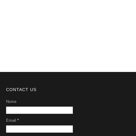
Notícias
Videos
DMCA
Serviços
Sobre Nós
CONTACT US
Nome
Email
*