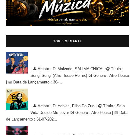
TOP 5 SEMANAL
Dj Malvado, SALIMA CHICA - Songi Songi (Afro House Remix)
[AFRO HOUSE]
👤 Artista : Dj Malvado, SALIMA CHICA | 🎧 Título :
Songi Songi (Afro House Remix) 💽 Gênero : Afro House
| 📅 Data de Lançamento : 30-...
Dj Habias, Filho Do Zua - Se a Vida Decide Me Levar [AFRO
HOUSE]
👤 Artista : Dj Habias, Filho Do Zua | 🎧 Título : Se a
Vida Decide Me Levar 💽 Gênero : Afro House | 📅 Data
de Lançamento : 31-07-202...
DJ Gálio - The Killer 2 [AFRO HOUSE]