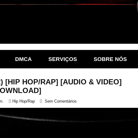
DMCA
SERVIÇOS
SOBRE NÓS
at) [HIP HOP/RAP] [AUDIO & VIDEO]
DOWNLOAD]
m.
Hip Hop/Rap
Sem Comentários