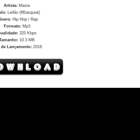
Artista:
Masta
ulo:
Leilão (#Basquiat)
énero:
Hip Hop / Rap
Formato:
Mp3
ualidade:
320 Kbps
Tamanho:
10.3 MB
 de Lançamento:
2018