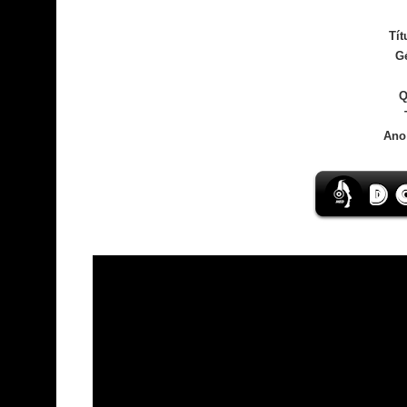
Tít
G
Q
Ano