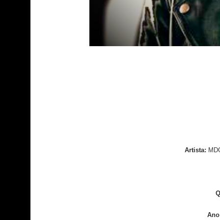
Artista:
MDO 
Q
Ano