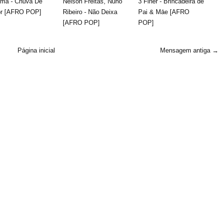
ema - Chuva De
Nelson Freitas, Nuno
3 Finer - Brincadeira de
r [AFRO POP]
Ribeiro - Não Deixa
Pai & Māe [AFRO
[AFRO POP]
POP]
Página inicial
Mensagem antiga 