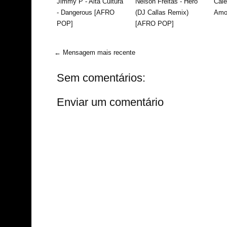
Jimmy P - Alta Cultura
Nelson Freitas - Hero
Cal
- Dangerous [AFRO
(DJ Callas Remix)
Amo
POP]
[AFRO POP]
← Mensagem mais recente
Sem comentários:
Enviar um comentário