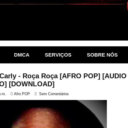
DMCA
SERVIÇOS
SOBRE NÓS
 Carly - Roça Roça [AFRO POP] [AUDIO
EO] [DOWNLOAD]
p.m.
Afro POP
Sem Comentários