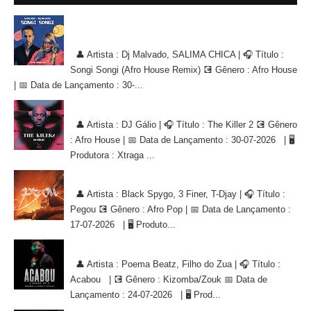
Dj Malvado, SALIMA CHICA - Songi Songi (Afro House Remix)
[AFRO HOUSE]
👤 Artista : Dj Malvado, SALIMA CHICA | 🎧 Título :
Songi Songi (Afro House Remix) 💽 Gênero : Afro House
| 📅 Data de Lançamento : 30-...
DJ Gálio - The Killer 2 [AFRO HOUSE]
👤 Artista : DJ Gálio | 🎧 Título : The Killer 2 💽 Gênero
: Afro House | 📅 Data de Lançamento : 30-07-2026 | 🖥
Produtora : Xtraga ...
Black Spygo, 3 Finer, T-Djay - Pegou [AFRO POP]
👤 Artista : Black Spygo, 3 Finer, T-Djay | 🎧 Título :
Pegou 💽 Gênero : Afro Pop | 📅 Data de Lançamento :
17-07-2026 | 🖥 Produto...
Poema Beatz, Filho do Zua - Acabou [KIZOMBA/ZOUK]
👤 Artista : Poema Beatz, Filho do Zua | 🎧 Título :
Acabou | 💽 Gênero : Kizomba/Zouk 📅 Data de
Lançamento : 24-07-2026 | 🖥 Prod...