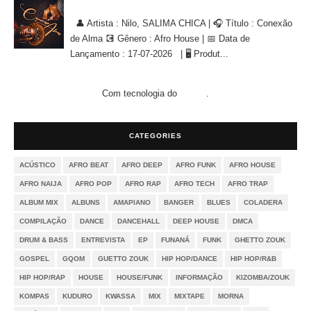
Nilo, SALIMA CHICA - Conexão de Alma [AFRO HOUSE]
👤 Artista : Nilo, SALIMA CHICA | 🎧 Título : Conexão
de Alma 💽 Gênero : Afro House | 📅 Data de
Lançamento : 17-07-2026 | 🖥 Produt...
Com tecnologia do
.
Blogger
CATEGORIES
ACÚSTICO
AFRO BEAT
AFRO DEEP
AFRO FUNK
AFRO HOUSE
AFRO NAIJA
AFRO POP
AFRO RAP
AFRO TECH
AFRO TRAP
ALBUM MIX
ALBUNS
AMAPIANO
BANGER
BLUES
COLADERA
COMPILAÇÃO
DANCE
DANCEHALL
DEEP HOUSE
DMCA
DRUM & BASS
ENTREVISTA
EP
FUNANÁ
FUNK
GHETTO ZOUK
GOSPEL
GQOM
GUETTO ZOUK
HIP HOP/DANCE
HIP HOP/R&B
HIP HOP/RAP
HOUSE
HOUSE/FUNK
INFORMAÇÃO
KIZOMBA/ZOUK
KOMPAS
KUDURO
KWASSA
MIX
MIXTAPE
MORNA