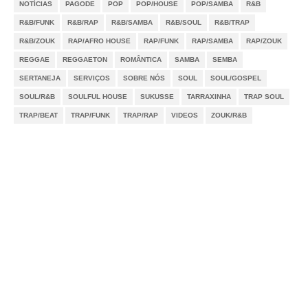
NOTÍCIAS
PAGODE
POP
POP/HOUSE
POP/SAMBA
R&B
R&B/FUNK
R&B/RAP
R&B/SAMBA
R&B/SOUL
R&B/TRAP
R&B/ZOUK
RAP/AFRO HOUSE
RAP/FUNK
RAP/SAMBA
RAP/ZOUK
REGGAE
REGGAETON
ROMÂNTICA
SAMBA
SEMBA
SERTANEJA
SERVIÇOS
SOBRE NÓS
SOUL
SOUL/GOSPEL
SOUL/R&B
SOULFUL HOUSE
SUKUSSE
TARRAXINHA
TRAP SOUL
TRAP/BEAT
TRAP/FUNK
TRAP/RAP
VIDEOS
ZOUK/R&B
Notícias
Videos
DMCA
Serviços
Sobre Nós