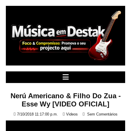
S
k
i
p
t
o
c
o
n
t
e
n
t
Nerú Americano & Filho Do Zua -
Esse Wy [VIDEO OFICIAL]
7/10/2018 11:17:00 p.m.
Videos
Sem Comentários