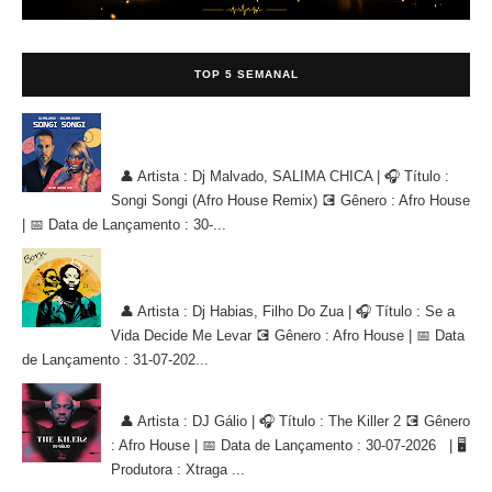
TOP 5 SEMANAL
Dj Malvado, SALIMA CHICA - Songi Songi (Afro House Remix)
[AFRO HOUSE]
👤 Artista : Dj Malvado, SALIMA CHICA | 🎧 Título :
Songi Songi (Afro House Remix) 💽 Gênero : Afro House
| 📅 Data de Lançamento : 30-...
Dj Habias, Filho Do Zua - Se a Vida Decide Me Levar [AFRO
HOUSE]
👤 Artista : Dj Habias, Filho Do Zua | 🎧 Título : Se a
Vida Decide Me Levar 💽 Gênero : Afro House | 📅 Data
de Lançamento : 31-07-202...
DJ Gálio - The Killer 2 [AFRO HOUSE]
👤 Artista : DJ Gálio | 🎧 Título : The Killer 2 💽 Gênero
: Afro House | 📅 Data de Lançamento : 30-07-2026 | 🖥
Produtora : Xtraga ...