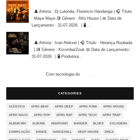
Dj Lutonda, Florencio Handanga - Maye Maye (Afro House Version)
👤 Artista : Dj Lutonda, Florencio Handanga | 🎧 Título
: Maye Maye 💽 Gênero : Afro House | 📅 Data de
Lançamento : 31-07-2026 | 🖥 ...
Ivan Alekxei - Herança Roubada [KIZOMBA/ZOUK]
👤 Artista : Ivan Alekxei | 🎧 Título : Herança Roubada
| 💽 Gênero : Kizomba/Zouk 📅 Data de Lançamento :
31-07-2026 | 🖥 Produtora...
Com tecnologia do
.
Blogger
CATEGORIES
ACÚSTICO
AFRO BEAT
AFRO DEEP
AFRO FUNK
AFRO HOUSE
AFRO NAIJA
AFRO POP
AFRO RAP
AFRO TECH
AFRO TRAP
ALBUM MIX
ALBUNS
AMAPIANO
BANGER
BLUES
COLADERA
COMPILAÇÃO
DANCE
DANCEHALL
DEEP HOUSE
DMCA