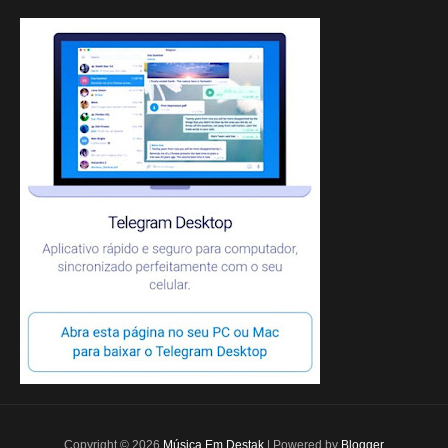
Copyright ©
2026
Música Em Destak
| Powered by
Blogger