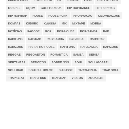
DRUM & BASS
ENTREVISTA
EP
FUNANÁ
FUNK
GHETTO ZOUK
GOSPEL
GQOM
GUETTO ZOUK
HIP HOP/DANCE
HIP HOP/R&B
HIP HOP/RAP
HOUSE
HOUSE/FUNK
INFORMAÇÃO
KIZOMBA/ZOUK
KOMPAS
KUDURO
KWASSA
MIX
MIXTAPE
MORNA
NOTÍCIAS
PAGODE
POP
POP/HOUSE
POP/SAMBA
R&B
R&B/FUNK
R&B/RAP
R&B/SAMBA
R&B/SOUL
R&B/TRAP
R&B/ZOUK
RAP/AFRO HOUSE
RAP/FUNK
RAP/SAMBA
RAP/ZOUK
REGGAE
REGGAETON
ROMÂNTICA
SAMBA
SEMBA
SERTANEJA
SERVIÇOS
SOBRE NÓS
SOUL
SOUL/GOSPEL
SOUL/R&B
SOULFUL HOUSE
SUKUSSE
TARRAXINHA
TRAP SOUL
TRAP/BEAT
TRAP/FUNK
TRAP/RAP
VIDEOS
ZOUK/R&B
Notícias
Videos