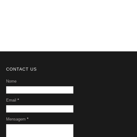
DMCA
Serviços
Sobre Nós
CONTACT US
Nome
Email
*
Mensagem
*