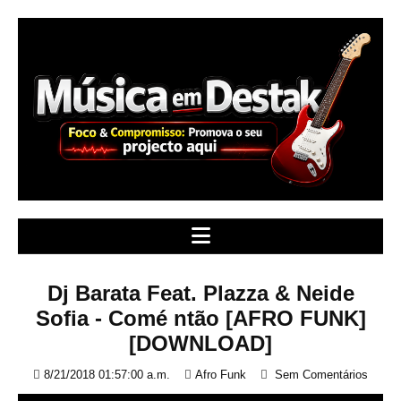
S
k
i
p
t
o
c
o
n
t
e
n
t
Dj Barata Feat. Plazza & Neide
Sofia - Comé ntão [AFRO FUNK]
[DOWNLOAD]
8/21/2018 01:57:00 a.m.
Afro Funk
Sem Comentários