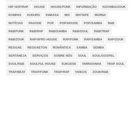
HIP HOP/RAP
HOUSE
HOUSE/FUNK
INFORMAÇÃO
KIZOMBA/ZOUK
KOMPAS
KUDURO
KWASSA
MIX
MIXTAPE
MORNA
NOTÍCIAS
PAGODE
POP
POP/HOUSE
POP/SAMBA
R&B
R&B/FUNK
R&B/RAP
R&B/SAMBA
R&B/SOUL
R&B/TRAP
R&B/ZOUK
RAP/AFRO HOUSE
RAP/FUNK
RAP/SAMBA
RAP/ZOUK
REGGAE
REGGAETON
ROMÂNTICA
SAMBA
SEMBA
SERTANEJA
SERVIÇOS
SOBRE NÓS
SOUL
SOUL/GOSPEL
SOUL/R&B
SOULFUL HOUSE
SUKUSSE
TARRAXINHA
TRAP SOUL
TRAP/BEAT
TRAP/FUNK
TRAP/RAP
VIDEOS
ZOUK/R&B
Notícias
Videos
DMCA