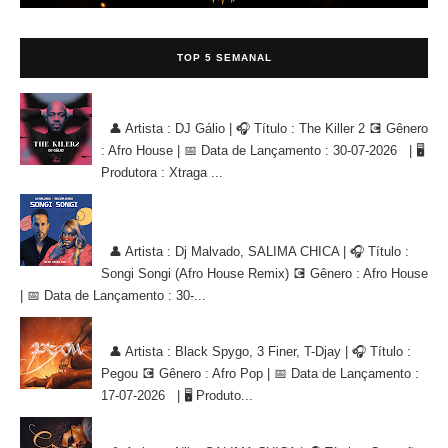
TOP 5 SEMANAL
DJ Gálio - The Killer 2 [AFRO HOUSE]
👤 Artista : DJ Gálio | 🎧 Título : The Killer 2 💽 Gênero
: Afro House | 📅 Data de Lançamento : 30-07-2026 | 🖥
Produtora : Xtraga ...
Dj Malvado, SALIMA CHICA - Songi Songi (Afro House Remix)
[AFRO HOUSE]
👤 Artista : Dj Malvado, SALIMA CHICA | 🎧 Título :
Songi Songi (Afro House Remix) 💽 Gênero : Afro House
| 📅 Data de Lançamento : 30-...
Black Spygo, 3 Finer, T-Djay - Pegou [AFRO POP]
👤 Artista : Black Spygo, 3 Finer, T-Djay | 🎧 Título :
Pegou 💽 Gênero : Afro Pop | 📅 Data de Lançamento :
17-07-2026 | 🖥 Produto...
Nilo, SALIMA CHICA - Conexão de Alma [AFRO HOUSE]