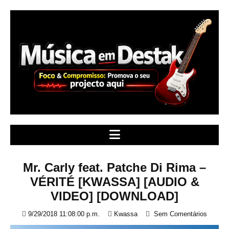
S
k
i
p
t
o
c
o
n
t
e
n
t
Mr. Carly feat. Patche Di Rima –
VÉRITÉ [KWASSA] [AUDIO &
VIDEO] [DOWNLOAD]
9/29/2018 11:08:00 p.m.
Kwassa
Sem Comentários