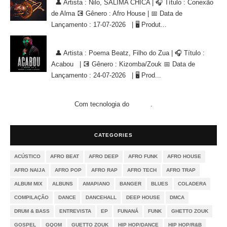
👤 Artista : Nilo, SALIMA CHICA | 🎧 Título : Conexão
de Alma 💽 Gênero : Afro House | 📅 Data de
Lançamento : 17-07-2026 | 🖥 Produt...
Poema Beatz, Filho do Zua - Acabou [KIZOMBA/ZOUK]
👤 Artista : Poema Beatz, Filho do Zua | 🎧 Título :
Acabou | 💽 Gênero : Kizomba/Zouk 📅 Data de
Lançamento : 24-07-2026 | 🖥 Prod...
Com tecnologia do
.
Blogger
CATEGORIES
ACÚSTICO
AFRO BEAT
AFRO DEEP
AFRO FUNK
AFRO HOUSE
AFRO NAIJA
AFRO POP
AFRO RAP
AFRO TECH
AFRO TRAP
ALBUM MIX
ALBUNS
AMAPIANO
BANGER
BLUES
COLADERA
COMPILAÇÃO
DANCE
DANCEHALL
DEEP HOUSE
DMCA
DRUM & BASS
ENTREVISTA
EP
FUNANÁ
FUNK
GHETTO ZOUK
GOSPEL
GQOM
GUETTO ZOUK
HIP HOP/DANCE
HIP HOP/R&B