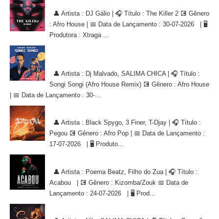
DJ Gálio - The Killer 2 [AFRO HOUSE]
👤 Artista : DJ Gálio | 🎧 Título : The Killer 2 💽 Gênero
: Afro House | 📅 Data de Lançamento : 30-07-2026 | 🖥
Produtora : Xtraga ...
Dj Malvado, SALIMA CHICA - Songi Songi (Afro House Remix)
[AFRO HOUSE]
👤 Artista : Dj Malvado, SALIMA CHICA | 🎧 Título :
Songi Songi (Afro House Remix) 💽 Gênero : Afro House
| 📅 Data de Lançamento : 30-...
Black Spygo, 3 Finer, T-Djay - Pegou [AFRO POP]
👤 Artista : Black Spygo, 3 Finer, T-Djay | 🎧 Título :
Pegou 💽 Gênero : Afro Pop | 📅 Data de Lançamento :
17-07-2026 | 🖥 Produto...
Poema Beatz, Filho do Zua - Acabou [KIZOMBA/ZOUK]
👤 Artista : Poema Beatz, Filho do Zua | 🎧 Título :
Acabou | 💽 Gênero : Kizomba/Zouk 📅 Data de
Lançamento : 24-07-2026 | 🖥 Prod...
Nilo, SALIMA CHICA - Conexão de Alma [AFRO HOUSE]