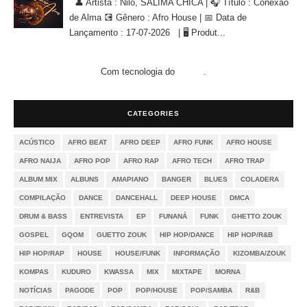
👤 Artista : Nilo, SALIMA CHICA | 🎧 Título : Conexão
de Alma 💽 Gênero : Afro House | 📅 Data de
Lançamento : 17-07-2026 | 🖥 Produt...
Com tecnologia do
.
Blogger
CATEGORIES
ACÚSTICO
AFRO BEAT
AFRO DEEP
AFRO FUNK
AFRO HOUSE
AFRO NAIJA
AFRO POP
AFRO RAP
AFRO TECH
AFRO TRAP
ALBUM MIX
ALBUNS
AMAPIANO
BANGER
BLUES
COLADERA
COMPILAÇÃO
DANCE
DANCEHALL
DEEP HOUSE
DMCA
DRUM & BASS
ENTREVISTA
EP
FUNANÁ
FUNK
GHETTO ZOUK
GOSPEL
GQOM
GUETTO ZOUK
HIP HOP/DANCE
HIP HOP/R&B
HIP HOP/RAP
HOUSE
HOUSE/FUNK
INFORMAÇÃO
KIZOMBA/ZOUK
KOMPAS
KUDURO
KWASSA
MIX
MIXTAPE
MORNA
NOTÍCIAS
PAGODE
POP
POP/HOUSE
POP/SAMBA
R&B