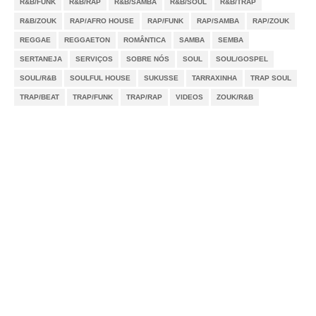
R&B/FUNK
R&B/RAP
R&B/SAMBA
R&B/SOUL
R&B/TRAP
R&B/ZOUK
RAP/AFRO HOUSE
RAP/FUNK
RAP/SAMBA
RAP/ZOUK
REGGAE
REGGAETON
ROMÂNTICA
SAMBA
SEMBA
SERTANEJA
SERVIÇOS
SOBRE NÓS
SOUL
SOUL/GOSPEL
SOUL/R&B
SOULFUL HOUSE
SUKUSSE
TARRAXINHA
TRAP SOUL
TRAP/BEAT
TRAP/FUNK
TRAP/RAP
VIDEOS
ZOUK/R&B
Notícias
Videos
DMCA
Serviços
Sobre Nós