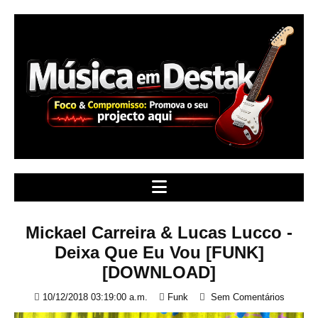
S
k
i
p
t
o
c
o
n
t
e
n
t
Mickael Carreira & Lucas Lucco -
Deixa Que Eu Vou [FUNK]
[DOWNLOAD]
10/12/2018 03:19:00 a.m.
Funk
Sem Comentários