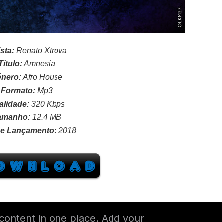
ista:
Renato Xtrova
Título:
Amnesia
nero:
Afro House
Formato:
Mp3
alidade:
320 Kbps
amanho:
12.4 MB
e Lançamento:
2018