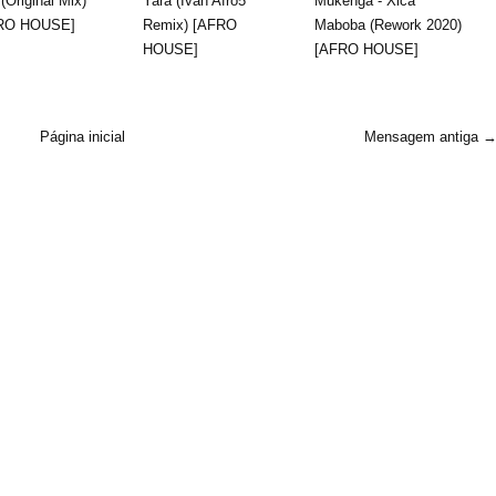
(Original Mix)
Yara (Ivan Afro5
Mukenga - Xica
RO HOUSE]
Remix) [AFRO
Maboba (Rework 2020)
HOUSE]
[AFRO HOUSE]
Página inicial
Mensagem antiga 