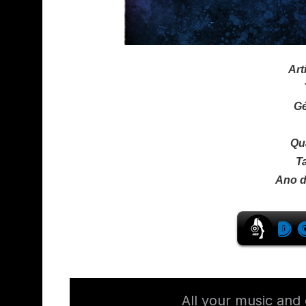
Art
Gé
Qu
T
Ano d