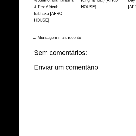
Wodumo, Mampintsha
(Original Mix) [AFRO
Day 
& Pex Africah –
HOUSE]
[AF
Isibhaxu [AFRO
HOUSE]
← Mensagem mais recente
Sem comentários:
Enviar um comentário