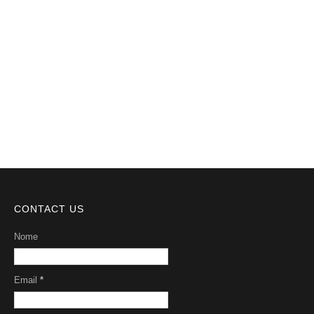
Notícias
Videos
DMCA
Serviços
Sobre Nós
CONTACT US
Nome
Email
*