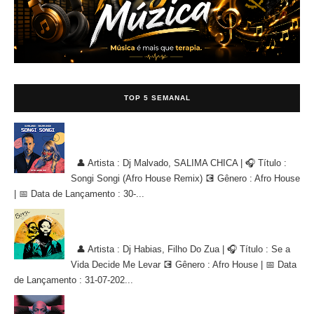
TOP 5 SEMANAL
Dj Malvado, SALIMA CHICA - Songi Songi (Afro House Remix)
[AFRO HOUSE]
👤 Artista : Dj Malvado, SALIMA CHICA | 🎧 Título :
Songi Songi (Afro House Remix) 💽 Gênero : Afro House
| 📅 Data de Lançamento : 30-...
Dj Habias, Filho Do Zua - Se a Vida Decide Me Levar [AFRO
HOUSE]
👤 Artista : Dj Habias, Filho Do Zua | 🎧 Título : Se a
Vida Decide Me Levar 💽 Gênero : Afro House | 📅 Data
de Lançamento : 31-07-202...
DJ Gálio - The Killer 2 [AFRO HOUSE]