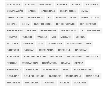
ALBUM MIX
ALBUNS
AMAPIANO
BANGER
BLUES
COLADERA
COMPILAÇÃO
DANCE
DANCEHALL
DEEP HOUSE
DMCA
DRUM & BASS
ENTREVISTA
EP
FUNANÁ
FUNK
GHETTO ZOUK
GOSPEL
GQOM
GUETTO ZOUK
HIP HOP/DANCE
HIP HOP/R&B
HIP HOP/RAP
HOUSE
HOUSE/FUNK
INFORMAÇÃO
KIZOMBA/ZOUK
KOMPAS
KUDURO
KWASSA
MIX
MIXTAPE
MORNA
NOTÍCIAS
PAGODE
POP
POP/HOUSE
POP/SAMBA
R&B
R&B/FUNK
R&B/RAP
R&B/SAMBA
R&B/SOUL
R&B/TRAP
R&B/ZOUK
RAP/AFRO HOUSE
RAP/FUNK
RAP/SAMBA
RAP/ZOUK
REGGAE
REGGAETON
ROMÂNTICA
SAMBA
SEMBA
SERTANEJA
SERVIÇOS
SOBRE NÓS
SOUL
SOUL/GOSPEL
SOUL/R&B
SOULFUL HOUSE
SUKUSSE
TARRAXINHA
TRAP SOUL
TRAP/BEAT
TRAP/FUNK
TRAP/RAP
VIDEOS
ZOUK/R&B