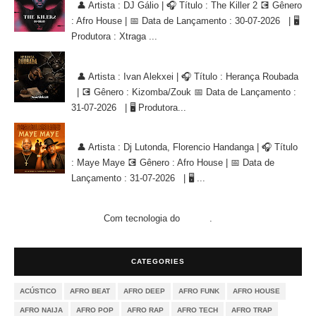
👤 Artista : DJ Gálio | 🎧 Título : The Killer 2 💽 Gênero
: Afro House | 📅 Data de Lançamento : 30-07-2026 | 🖥
Produtora : Xtraga ...
Ivan Alekxei - Herança Roubada [KIZOMBA/ZOUK]
👤 Artista : Ivan Alekxei | 🎧 Título : Herança Roubada
| 💽 Gênero : Kizomba/Zouk 📅 Data de Lançamento :
31-07-2026 | 🖥 Produtora...
Dj Lutonda, Florencio Handanga - Maye Maye (Afro House Version)
👤 Artista : Dj Lutonda, Florencio Handanga | 🎧 Título
: Maye Maye 💽 Gênero : Afro House | 📅 Data de
Lançamento : 31-07-2026 | 🖥 ...
Com tecnologia do
.
Blogger
CATEGORIES
ACÚSTICO
AFRO BEAT
AFRO DEEP
AFRO FUNK
AFRO HOUSE
AFRO NAIJA
AFRO POP
AFRO RAP
AFRO TECH
AFRO TRAP