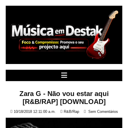
S
k
i
p
t
o
c
o
n
t
e
n
t
Zara G - Não vou estar aqui
[R&B/RAP] [DOWNLOAD]
10/18/2018 12:11:00 a.m.
R&B/Rap
Sem Comentários