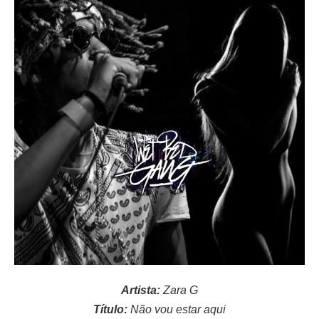
Artista:
Zara G
Título:
Não vou estar aqui