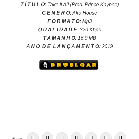
T Í T U L O:
Take It All (Prod.
Prince Kaybee)
G É N E R O:
Afro House
F O R M A T O:
Mp3
Q U A L I D A D E:
320 Kbps
T A M A N H O:
16.0 MB
A N O
D E
L A N Ç A M E N T O:
2019
Share: