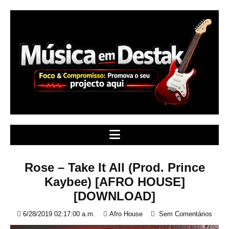
S
k
i
p
t
o
c
o
n
t
e
n
t
Rose – Take It All (Prod. Prince
Kaybee) [AFRO HOUSE]
[DOWNLOAD]
6/28/2019 02:17:00 a.m.
Afro House
Sem Comentários