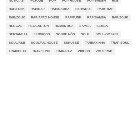
NOTÍCIAS
PAGODE
POP
POP/HOUSE
POP/SAMBA
R&B
R&B/FUNK
R&B/RAP
R&B/SAMBA
R&B/SOUL
R&B/TRAP
R&B/ZOUK
RAP/AFRO HOUSE
RAP/FUNK
RAP/SAMBA
RAP/ZOUK
REGGAE
REGGAETON
ROMÂNTICA
SAMBA
SEMBA
SERTANEJA
SERVIÇOS
SOBRE NÓS
SOUL
SOUL/GOSPEL
SOUL/R&B
SOULFUL HOUSE
SUKUSSE
TARRAXINHA
TRAP SOUL
TRAP/BEAT
TRAP/FUNK
TRAP/RAP
VIDEOS
ZOUK/R&B
Notícias
Videos
DMCA
Serviços
Sobre Nós