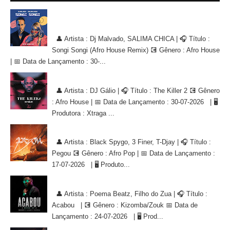
Dj Malvado, SALIMA CHICA - Songi Songi (Afro House Remix)
[AFRO HOUSE]
👤 Artista : Dj Malvado, SALIMA CHICA | 🎧 Título :
Songi Songi (Afro House Remix) 💽 Gênero : Afro House
| 📅 Data de Lançamento : 30-...
DJ Gálio - The Killer 2 [AFRO HOUSE]
👤 Artista : DJ Gálio | 🎧 Título : The Killer 2 💽 Gênero
: Afro House | 📅 Data de Lançamento : 30-07-2026 | 🖥
Produtora : Xtraga ...
Black Spygo, 3 Finer, T-Djay - Pegou [AFRO POP]
👤 Artista : Black Spygo, 3 Finer, T-Djay | 🎧 Título :
Pegou 💽 Gênero : Afro Pop | 📅 Data de Lançamento :
17-07-2026 | 🖥 Produto...
Poema Beatz, Filho do Zua - Acabou [KIZOMBA/ZOUK]
👤 Artista : Poema Beatz, Filho do Zua | 🎧 Título :
Acabou | 💽 Gênero : Kizomba/Zouk 📅 Data de
Lançamento : 24-07-2026 | 🖥 Prod...