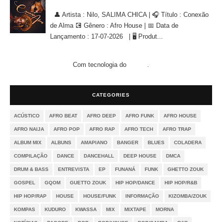
Nilo, SALIMA CHICA - Conexão de Alma [AFRO HOUSE]
👤 Artista : Nilo, SALIMA CHICA | 🎧 Título : Conexão
de Alma 💽 Gênero : Afro House | 📅 Data de
Lançamento : 17-07-2026 | 🖥 Produt...
Com tecnologia do
.
Blogger
CATEGORIES
ACÚSTICO
AFRO BEAT
AFRO DEEP
AFRO FUNK
AFRO HOUSE
AFRO NAIJA
AFRO POP
AFRO RAP
AFRO TECH
AFRO TRAP
ALBUM MIX
ALBUNS
AMAPIANO
BANGER
BLUES
COLADERA
COMPILAÇÃO
DANCE
DANCEHALL
DEEP HOUSE
DMCA
DRUM & BASS
ENTREVISTA
EP
FUNANÁ
FUNK
GHETTO ZOUK
GOSPEL
GQOM
GUETTO ZOUK
HIP HOP/DANCE
HIP HOP/R&B
HIP HOP/RAP
HOUSE
HOUSE/FUNK
INFORMAÇÃO
KIZOMBA/ZOUK
KOMPAS
KUDURO
KWASSA
MIX
MIXTAPE
MORNA