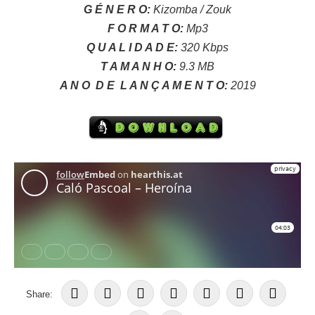
G É N E R O:
Kizomba / Zouk
F O R M A T O:
Mp3
Q U A L I D A D E:
320 Kbps
T A M A N H O:
9.3 MB
A N O
D E
L A N Ç A M E N T O:
2019
Share: