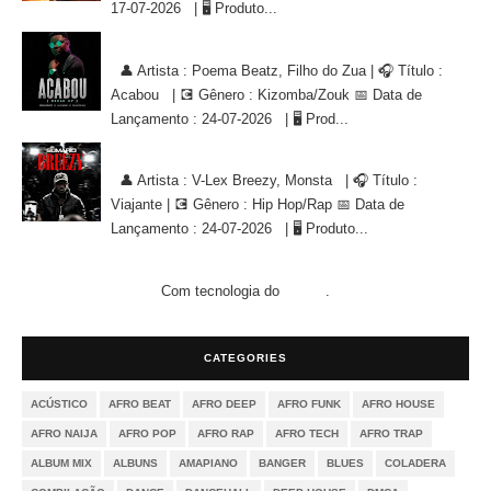
17-07-2026 | 🖥 Produto...
Poema Beatz, Filho do Zua - Acabou [KIZOMBA/ZOUK]
👤 Artista : Poema Beatz, Filho do Zua | 🎧 Título :
Acabou | 💽 Gênero : Kizomba/Zouk 📅 Data de
Lançamento : 24-07-2026 | 🖥 Prod...
V-Lex Breezy, Monsta - Viajante [HIP HOP/RAP]
👤 Artista : V-Lex Breezy, Monsta | 🎧 Título :
Viajante | 💽 Gênero : Hip Hop/Rap 📅 Data de
Lançamento : 24-07-2026 | 🖥 Produto...
Com tecnologia do
.
Blogger
CATEGORIES
ACÚSTICO
AFRO BEAT
AFRO DEEP
AFRO FUNK
AFRO HOUSE
AFRO NAIJA
AFRO POP
AFRO RAP
AFRO TECH
AFRO TRAP
ALBUM MIX
ALBUNS
AMAPIANO
BANGER
BLUES
COLADERA