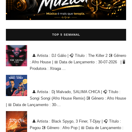
TOP 5 SEMANAL
DJ Gálio - The Killer 2 [AFRO HOUSE]
👤 Artista : DJ Gálio | 🎧 Título : The Killer 2 💽 Gênero
: Afro House | 📅 Data de Lançamento : 30-07-2026 | 🖥
Produtora : Xtraga ...
Dj Malvado, SALIMA CHICA - Songi Songi (Afro House Remix)
[AFRO HOUSE]
👤 Artista : Dj Malvado, SALIMA CHICA | 🎧 Título :
Songi Songi (Afro House Remix) 💽 Gênero : Afro House
| 📅 Data de Lançamento : 30-...
Black Spygo, 3 Finer, T-Djay - Pegou [AFRO POP]
👤 Artista : Black Spygo, 3 Finer, T-Djay | 🎧 Título :
Pegou 💽 Gênero : Afro Pop | 📅 Data de Lançamento :