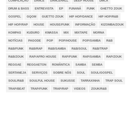
COMPILAÇÃO
DANCE
DANCEHALL
DEEP HOUSE
DMCA
DRUM & BASS
ENTREVISTA
EP
FUNANÁ
FUNK
GHETTO ZOUK
GOSPEL
GQOM
GUETTO ZOUK
HIP HOP/DANCE
HIP HOP/R&B
HIP HOP/RAP
HOUSE
HOUSE/FUNK
INFORMAÇÃO
KIZOMBA/ZOUK
KOMPAS
KUDURO
KWASSA
MIX
MIXTAPE
MORNA
NOTÍCIAS
PAGODE
POP
POP/HOUSE
POP/SAMBA
R&B
R&B/FUNK
R&B/RAP
R&B/SAMBA
R&B/SOUL
R&B/TRAP
R&B/ZOUK
RAP/AFRO HOUSE
RAP/FUNK
RAP/SAMBA
RAP/ZOUK
REGGAE
REGGAETON
ROMÂNTICA
SAMBA
SEMBA
SERTANEJA
SERVIÇOS
SOBRE NÓS
SOUL
SOUL/GOSPEL
SOUL/R&B
SOULFUL HOUSE
SUKUSSE
TARRAXINHA
TRAP SOUL
TRAP/BEAT
TRAP/FUNK
TRAP/RAP
VIDEOS
ZOUK/R&B
Notícias