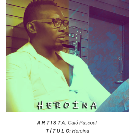
A R T I S T A:
Caló Pascoal
T Í T U L O:
Heroína