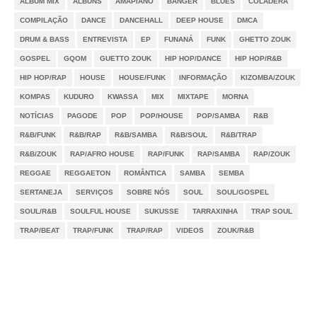
ALBUM MIX
ALBUNS
AMAPIANO
BANGER
BLUES
COLADERA
COMPILAÇÃO
DANCE
DANCEHALL
DEEP HOUSE
DMCA
DRUM & BASS
ENTREVISTA
EP
FUNANÁ
FUNK
GHETTO ZOUK
GOSPEL
GQOM
GUETTO ZOUK
HIP HOP/DANCE
HIP HOP/R&B
HIP HOP/RAP
HOUSE
HOUSE/FUNK
INFORMAÇÃO
KIZOMBA/ZOUK
KOMPAS
KUDURO
KWASSA
MIX
MIXTAPE
MORNA
NOTÍCIAS
PAGODE
POP
POP/HOUSE
POP/SAMBA
R&B
R&B/FUNK
R&B/RAP
R&B/SAMBA
R&B/SOUL
R&B/TRAP
R&B/ZOUK
RAP/AFRO HOUSE
RAP/FUNK
RAP/SAMBA
RAP/ZOUK
REGGAE
REGGAETON
ROMÂNTICA
SAMBA
SEMBA
SERTANEJA
SERVIÇOS
SOBRE NÓS
SOUL
SOUL/GOSPEL
SOUL/R&B
SOULFUL HOUSE
SUKUSSE
TARRAXINHA
TRAP SOUL
TRAP/BEAT
TRAP/FUNK
TRAP/RAP
VIDEOS
ZOUK/R&B