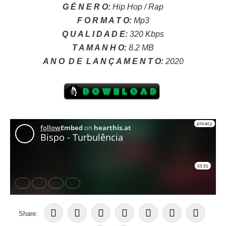
G É N E R O:
Hip Hop / Rap
F O R M A T O:
Mp3
Q U A L I D A D E:
320 Kbps
T A M A N H O:
8.2 MB
A N O
D E
L A N Ç A M E N T O:
2020
Share: