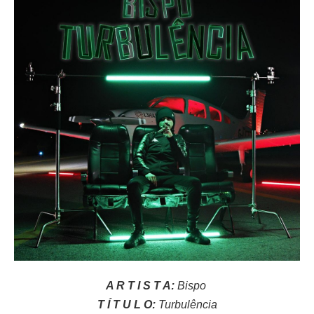
A R T I S T A:
Bispo
T Í T U L O:
Turbulência