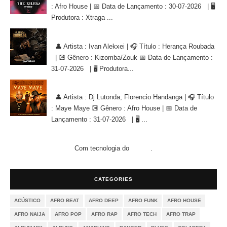
: Afro House | 📅 Data de Lançamento : 30-07-2026 | 🖥
Produtora : Xtraga ...
Ivan Alekxei - Herança Roubada [KIZOMBA/ZOUK]
👤 Artista : Ivan Alekxei | 🎧 Título : Herança Roubada
| 💽 Gênero : Kizomba/Zouk 📅 Data de Lançamento :
31-07-2026 | 🖥 Produtora...
Dj Lutonda, Florencio Handanga - Maye Maye (Afro House Version)
👤 Artista : Dj Lutonda, Florencio Handanga | 🎧 Título
: Maye Maye 💽 Gênero : Afro House | 📅 Data de
Lançamento : 31-07-2026 | 🖥 ...
Com tecnologia do
.
Blogger
CATEGORIES
ACÚSTICO
AFRO BEAT
AFRO DEEP
AFRO FUNK
AFRO HOUSE
AFRO NAIJA
AFRO POP
AFRO RAP
AFRO TECH
AFRO TRAP