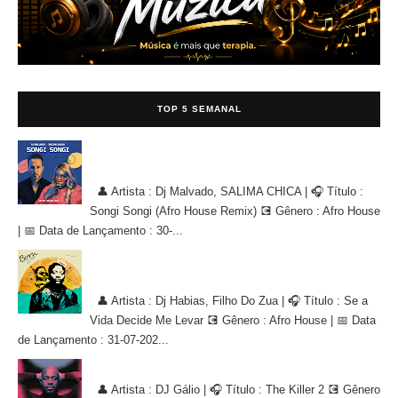
TOP 5 SEMANAL
Dj Malvado, SALIMA CHICA - Songi Songi (Afro House Remix)
[AFRO HOUSE]
👤 Artista : Dj Malvado, SALIMA CHICA | 🎧 Título :
Songi Songi (Afro House Remix) 💽 Gênero : Afro House
| 📅 Data de Lançamento : 30-...
Dj Habias, Filho Do Zua - Se a Vida Decide Me Levar [AFRO
HOUSE]
👤 Artista : Dj Habias, Filho Do Zua | 🎧 Título : Se a
Vida Decide Me Levar 💽 Gênero : Afro House | 📅 Data
de Lançamento : 31-07-202...
DJ Gálio - The Killer 2 [AFRO HOUSE]
👤 Artista : DJ Gálio | 🎧 Título : The Killer 2 💽 Gênero