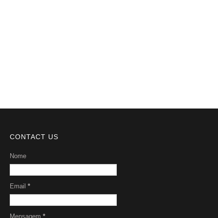
Notícias
Videos
DMCA
Serviços
Sobre Nós
CONTACT US
Nome
Email
*
Mensagem
*