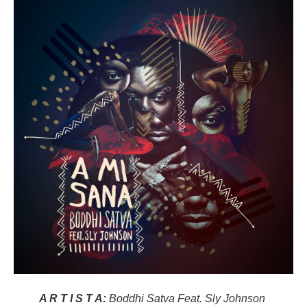
A R T I S T A:
Boddhi Satva Feat. Sly Johnson