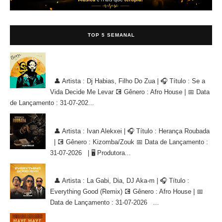
TOP 5 SEMANAL
Dj Habias, Filho Do Zua - Se a Vida Decide Me Levar [AFRO
HOUSE]
👤 Artista : Dj Habias, Filho Do Zua | 🎧 Título : Se a
Vida Decide Me Levar 💽 Gênero : Afro House | 📅 Data
de Lançamento : 31-07-202...
Ivan Alekxei - Herança Roubada [KIZOMBA/ZOUK]
👤 Artista : Ivan Alekxei | 🎧 Título : Herança Roubada
| 💽 Gênero : Kizomba/Zouk 📅 Data de Lançamento :
31-07-2026 | 🖥 Produtora...
La Gabi, Dia, DJ Aka-m - Everything Good (Remix) [AFRO HOUSE]
👤 Artista : La Gabi, Dia, DJ Aka-m | 🎧 Título :
Everything Good (Remix) 💽 Gênero : Afro House | 📅
Data de Lançamento : 31-07-2026 ...
Dj Lutonda, Florencio Handanga - Maye Maye (Afro House Version)