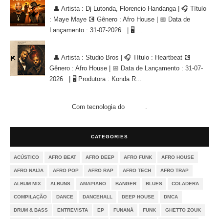
👤 Artista : Dj Lutonda, Florencio Handanga | 🎧 Título
: Maye Maye 💽 Gênero : Afro House | 📅 Data de
Lançamento : 31-07-2026 | 🖥 ...
Studio Bros - Heartbeat [AFRO HOUSE]
👤 Artista : Studio Bros | 🎧 Título : Heartbeat 💽
Gênero : Afro House | 📅 Data de Lançamento : 31-07-
2026 | 🖥 Produtora : Konda R...
Com tecnologia do
.
Blogger
CATEGORIES
ACÚSTICO
AFRO BEAT
AFRO DEEP
AFRO FUNK
AFRO HOUSE
AFRO NAIJA
AFRO POP
AFRO RAP
AFRO TECH
AFRO TRAP
ALBUM MIX
ALBUNS
AMAPIANO
BANGER
BLUES
COLADERA
COMPILAÇÃO
DANCE
DANCEHALL
DEEP HOUSE
DMCA
DRUM & BASS
ENTREVISTA
EP
FUNANÁ
FUNK
GHETTO ZOUK