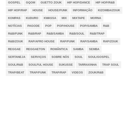
GOSPEL
GQOM
GUETTO ZOUK
HIP HOP/DANCE
HIP HOP/R&B
HIP HOP/RAP
HOUSE
HOUSE/FUNK
INFORMAÇÃO
KIZOMBA/ZOUK
KOMPAS
KUDURO
KWASSA
MIX
MIXTAPE
MORNA
NOTÍCIAS
PAGODE
POP
POP/HOUSE
POP/SAMBA
R&B
R&B/FUNK
R&B/RAP
R&B/SAMBA
R&B/SOUL
R&B/TRAP
R&B/ZOUK
RAP/AFRO HOUSE
RAP/FUNK
RAP/SAMBA
RAP/ZOUK
REGGAE
REGGAETON
ROMÂNTICA
SAMBA
SEMBA
SERTANEJA
SERVIÇOS
SOBRE NÓS
SOUL
SOUL/GOSPEL
SOUL/R&B
SOULFUL HOUSE
SUKUSSE
TARRAXINHA
TRAP SOUL
TRAP/BEAT
TRAP/FUNK
TRAP/RAP
VIDEOS
ZOUK/R&B
Notícias
Videos
DMCA