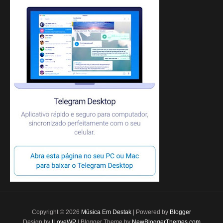
Copyright ©
2026
Música Em Destak
| Powered by
Blogger
Design by
ILoveWP
| Blogger Theme by
NewBloggerThemes.com