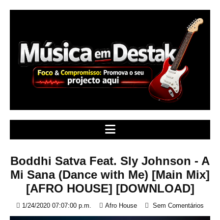
S
k
i
p
t
o
c
o
n
t
e
n
t
Boddhi Satva Feat. Sly Johnson - A
Mi Sana (Dance with Me) [Main Mix]
[AFRO HOUSE] [DOWNLOAD]
1/24/2020 07:07:00 p.m.
Afro House
Sem Comentários