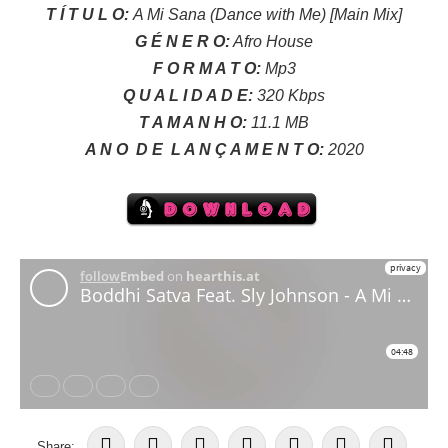
T Í T U L O:
A Mi Sana (Dance with Me) [Main Mix]
G É N E R O:
Afro House
F O R M A T O:
Mp3
Q U A L I D A D E:
320 Kbps
T A M A N H O:
11.1 MB
A N O
D E
L A N Ç A M E N T O:
2020
Share: