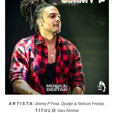
A R T I S T A:
Jimmy P Feat. Djodje & Nelson Freitas
T Í T U L O:
Vais Alinhar