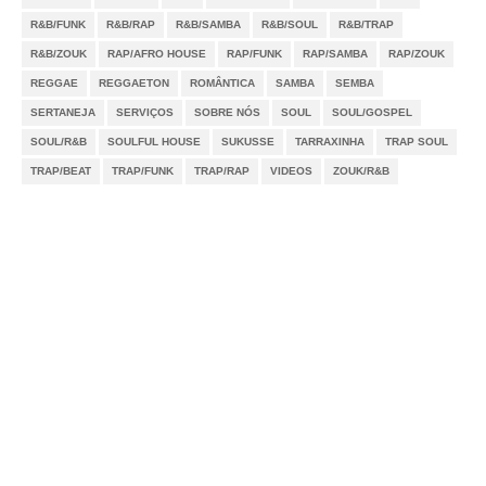
R&B/FUNK
R&B/RAP
R&B/SAMBA
R&B/SOUL
R&B/TRAP
R&B/ZOUK
RAP/AFRO HOUSE
RAP/FUNK
RAP/SAMBA
RAP/ZOUK
REGGAE
REGGAETON
ROMÂNTICA
SAMBA
SEMBA
SERTANEJA
SERVIÇOS
SOBRE NÓS
SOUL
SOUL/GOSPEL
SOUL/R&B
SOULFUL HOUSE
SUKUSSE
TARRAXINHA
TRAP SOUL
TRAP/BEAT
TRAP/FUNK
TRAP/RAP
VIDEOS
ZOUK/R&B
Notícias
Videos
DMCA
Serviços
Sobre Nós