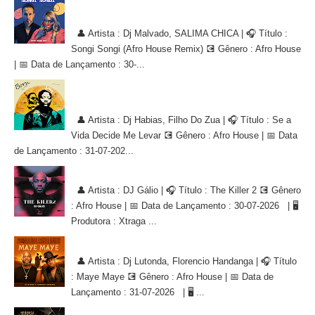
Dj Malvado, SALIMA CHICA - Songi Songi (Afro House Remix)
[AFRO HOUSE]
👤 Artista : Dj Malvado, SALIMA CHICA | 🎧 Título :
Songi Songi (Afro House Remix) 💽 Gênero : Afro House
| 📅 Data de Lançamento : 30-...
Dj Habias, Filho Do Zua - Se a Vida Decide Me Levar [AFRO
HOUSE]
👤 Artista : Dj Habias, Filho Do Zua | 🎧 Título : Se a
Vida Decide Me Levar 💽 Gênero : Afro House | 📅 Data
de Lançamento : 31-07-202...
DJ Gálio - The Killer 2 [AFRO HOUSE]
👤 Artista : DJ Gálio | 🎧 Título : The Killer 2 💽 Gênero
: Afro House | 📅 Data de Lançamento : 30-07-2026 | 🖥
Produtora : Xtraga ...
Dj Lutonda, Florencio Handanga - Maye Maye (Afro House Version)
👤 Artista : Dj Lutonda, Florencio Handanga | 🎧 Título
: Maye Maye 💽 Gênero : Afro House | 📅 Data de
Lançamento : 31-07-2026 | 🖥 ...