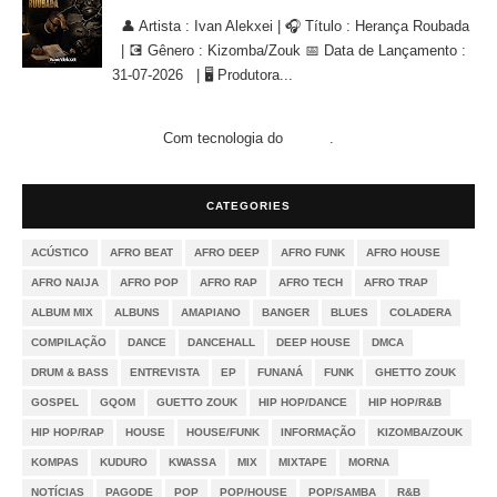
Ivan Alekxei - Herança Roubada [KIZOMBA/ZOUK]
👤 Artista : Ivan Alekxei | 🎧 Título : Herança Roubada
| 💽 Gênero : Kizomba/Zouk 📅 Data de Lançamento :
31-07-2026 | 🖥 Produtora...
Com tecnologia do
.
Blogger
CATEGORIES
ACÚSTICO
AFRO BEAT
AFRO DEEP
AFRO FUNK
AFRO HOUSE
AFRO NAIJA
AFRO POP
AFRO RAP
AFRO TECH
AFRO TRAP
ALBUM MIX
ALBUNS
AMAPIANO
BANGER
BLUES
COLADERA
COMPILAÇÃO
DANCE
DANCEHALL
DEEP HOUSE
DMCA
DRUM & BASS
ENTREVISTA
EP
FUNANÁ
FUNK
GHETTO ZOUK
GOSPEL
GQOM
GUETTO ZOUK
HIP HOP/DANCE
HIP HOP/R&B
HIP HOP/RAP
HOUSE
HOUSE/FUNK
INFORMAÇÃO
KIZOMBA/ZOUK
KOMPAS
KUDURO
KWASSA
MIX
MIXTAPE
MORNA
NOTÍCIAS
PAGODE
POP
POP/HOUSE
POP/SAMBA
R&B