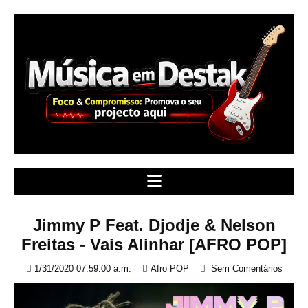
S
k
i
p
t
o
c
o
n
t
e
n
t
Jimmy P Feat. Djodje & Nelson
Freitas - Vais Alinhar [AFRO POP]
1/31/2020 07:59:00 a.m.
Afro POP
Sem Comentários