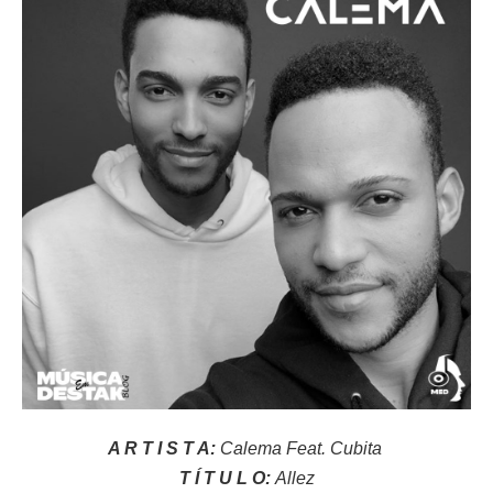
A R T I S T A:
Calema Feat. Cubita
T Í T U L O:
Allez