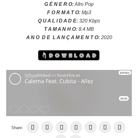
G É N E R O:
Afro Pop
F O R M A T O:
Mp3
Q U A L I D A D E:
320 Kbps
T A M A N H O:
8.4 MB
A N O
D E
L A N Ç A M E N T O:
2020
Share: