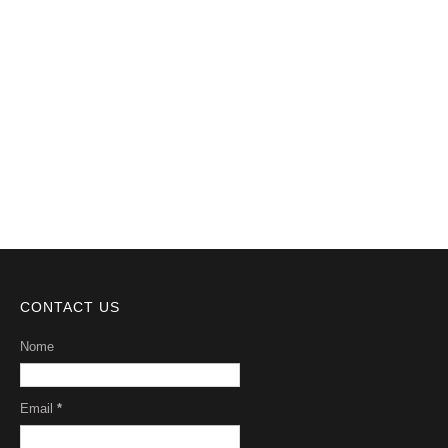
Notícias
Videos
DMCA
Serviços
Sobre Nós
CONTACT US
Nome
Email
*