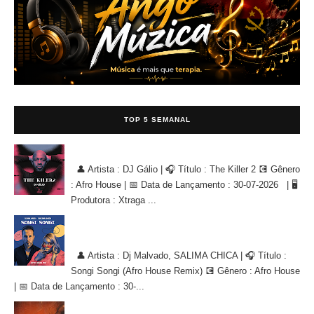
TOP 5 SEMANAL
DJ Gálio - The Killer 2 [AFRO HOUSE]
👤 Artista : DJ Gálio | 🎧 Título : The Killer 2 💽 Gênero
: Afro House | 📅 Data de Lançamento : 30-07-2026 | 🖥
Produtora : Xtraga ...
Dj Malvado, SALIMA CHICA - Songi Songi (Afro House Remix)
[AFRO HOUSE]
👤 Artista : Dj Malvado, SALIMA CHICA | 🎧 Título :
Songi Songi (Afro House Remix) 💽 Gênero : Afro House
| 📅 Data de Lançamento : 30-...
Black Spygo, 3 Finer, T-Djay - Pegou [AFRO POP]