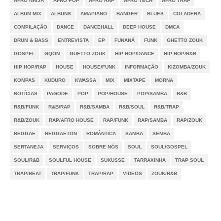
AFRO NAIJA
AFRO POP
AFRO RAP
AFRO TECH
AFRO TRAP
ALBUM MIX
ALBUNS
AMAPIANO
BANGER
BLUES
COLADERA
COMPILAÇÃO
DANCE
DANCEHALL
DEEP HOUSE
DMCA
DRUM & BASS
ENTREVISTA
EP
FUNANÁ
FUNK
GHETTO ZOUK
GOSPEL
GQOM
GUETTO ZOUK
HIP HOP/DANCE
HIP HOP/R&B
HIP HOP/RAP
HOUSE
HOUSE/FUNK
INFORMAÇÃO
KIZOMBA/ZOUK
KOMPAS
KUDURO
KWASSA
MIX
MIXTAPE
MORNA
NOTÍCIAS
PAGODE
POP
POP/HOUSE
POP/SAMBA
R&B
R&B/FUNK
R&B/RAP
R&B/SAMBA
R&B/SOUL
R&B/TRAP
R&B/ZOUK
RAP/AFRO HOUSE
RAP/FUNK
RAP/SAMBA
RAP/ZOUK
REGGAE
REGGAETON
ROMÂNTICA
SAMBA
SEMBA
SERTANEJA
SERVIÇOS
SOBRE NÓS
SOUL
SOUL/GOSPEL
SOUL/R&B
SOULFUL HOUSE
SUKUSSE
TARRAXINHA
TRAP SOUL
TRAP/BEAT
TRAP/FUNK
TRAP/RAP
VIDEOS
ZOUK/R&B