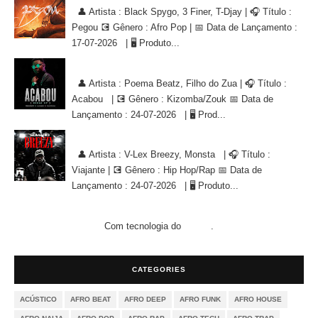
👤 Artista : Black Spygo, 3 Finer, T-Djay | 🎧 Título :
Pegou 💽 Gênero : Afro Pop | 📅 Data de Lançamento :
17-07-2026 | 🖥 Produto...
Poema Beatz, Filho do Zua - Acabou [KIZOMBA/ZOUK]
👤 Artista : Poema Beatz, Filho do Zua | 🎧 Título :
Acabou | 💽 Gênero : Kizomba/Zouk 📅 Data de
Lançamento : 24-07-2026 | 🖥 Prod...
V-Lex Breezy, Monsta - Viajante [HIP HOP/RAP]
👤 Artista : V-Lex Breezy, Monsta | 🎧 Título :
Viajante | 💽 Gênero : Hip Hop/Rap 📅 Data de
Lançamento : 24-07-2026 | 🖥 Produto...
Com tecnologia do
.
Blogger
CATEGORIES
ACÚSTICO
AFRO BEAT
AFRO DEEP
AFRO FUNK
AFRO HOUSE