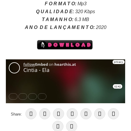
F O R M A T O:
Mp3
Q U A L I D A D E:
320 Kbps
T A M A N H O:
6.3 MB
A N O
D E
L A N Ç A M E N T O:
2020
Share: