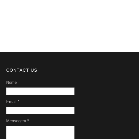
DMCA
Serviços
Sobre Nós
CONTACT US
Nome
Email
*
Mensagem
*