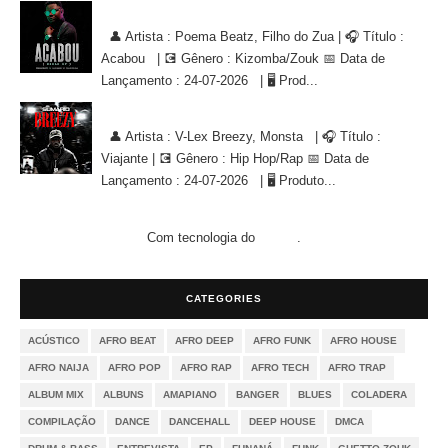
Poema Beatz, Filho do Zua - Acabou [KIZOMBA/ZOUK]
👤 Artista : Poema Beatz, Filho do Zua | 🎧 Título :
Acabou | 💽 Gênero : Kizomba/Zouk 📅 Data de
Lançamento : 24-07-2026 | 🖥 Prod...
V-Lex Breezy, Monsta - Viajante [HIP HOP/RAP]
👤 Artista : V-Lex Breezy, Monsta | 🎧 Título :
Viajante | 💽 Gênero : Hip Hop/Rap 📅 Data de
Lançamento : 24-07-2026 | 🖥 Produto...
Com tecnologia do
.
Blogger
CATEGORIES
ACÚSTICO
AFRO BEAT
AFRO DEEP
AFRO FUNK
AFRO HOUSE
AFRO NAIJA
AFRO POP
AFRO RAP
AFRO TECH
AFRO TRAP
ALBUM MIX
ALBUNS
AMAPIANO
BANGER
BLUES
COLADERA
COMPILAÇÃO
DANCE
DANCEHALL
DEEP HOUSE
DMCA