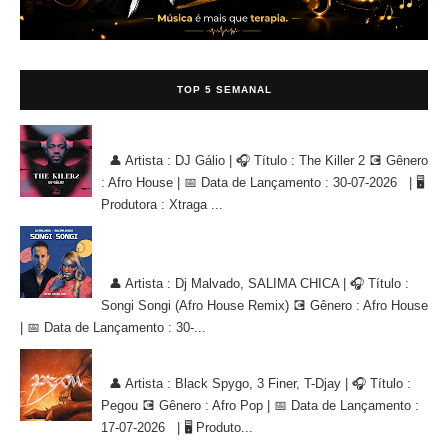
TOP 5 SEMANAL
DJ Gálio - The Killer 2 [AFRO HOUSE]
👤 Artista : DJ Gálio | 🎧 Título : The Killer 2 💽 Gênero
: Afro House | 📅 Data de Lançamento : 30-07-2026 | 🖥
Produtora : Xtraga ...
Dj Malvado, SALIMA CHICA - Songi Songi (Afro House Remix)
[AFRO HOUSE]
👤 Artista : Dj Malvado, SALIMA CHICA | 🎧 Título :
Songi Songi (Afro House Remix) 💽 Gênero : Afro House
| 📅 Data de Lançamento : 30-...
Black Spygo, 3 Finer, T-Djay - Pegou [AFRO POP]
👤 Artista : Black Spygo, 3 Finer, T-Djay | 🎧 Título :
Pegou 💽 Gênero : Afro Pop | 📅 Data de Lançamento :
17-07-2026 | 🖥 Produto...