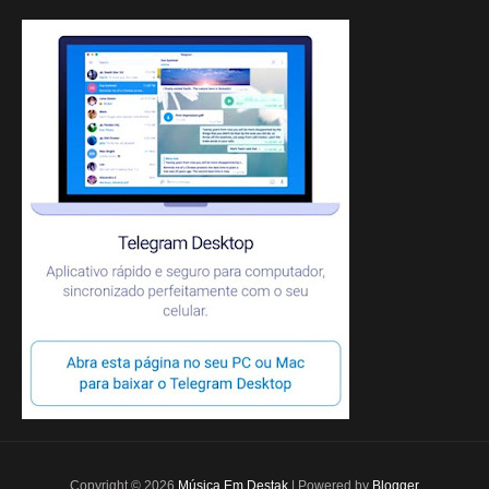
Copyright ©
2026
Música Em Destak
| Powered by
Blogger