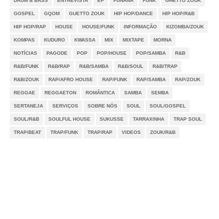
DRUM & BASS
ENTREVISTA
EP
FUNANÁ
FUNK
GHETTO ZOUK
GOSPEL
GQOM
GUETTO ZOUK
HIP HOP/DANCE
HIP HOP/R&B
HIP HOP/RAP
HOUSE
HOUSE/FUNK
INFORMAÇÃO
KIZOMBA/ZOUK
KOMPAS
KUDURO
KWASSA
MIX
MIXTAPE
MORNA
NOTÍCIAS
PAGODE
POP
POP/HOUSE
POP/SAMBA
R&B
R&B/FUNK
R&B/RAP
R&B/SAMBA
R&B/SOUL
R&B/TRAP
R&B/ZOUK
RAP/AFRO HOUSE
RAP/FUNK
RAP/SAMBA
RAP/ZOUK
REGGAE
REGGAETON
ROMÂNTICA
SAMBA
SEMBA
SERTANEJA
SERVIÇOS
SOBRE NÓS
SOUL
SOUL/GOSPEL
SOUL/R&B
SOULFUL HOUSE
SUKUSSE
TARRAXINHA
TRAP SOUL
TRAP/BEAT
TRAP/FUNK
TRAP/RAP
VIDEOS
ZOUK/R&B
Notícias
Videos