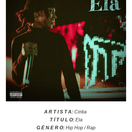
A R T I S T A:
Cintia
T Í T U L O:
Ela
G É N E R O:
Hip Hop / Rap