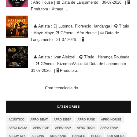
: Afro House | 📅 Data de Lançamento : 30-07-2026 | 🖥
Produtora : Xtraga ...
Dj Lutonda, Florencio Handanga - Maye Maye (Afro House Version)
👤 Artista : Dj Lutonda, Florencio Handanga | 🎧 Título
: Maye Maye 💽 Gênero : Afro House | 📅 Data de
Lançamento : 31-07-2026 | 🖥 ...
Ivan Alekxei - Herança Roubada [KIZOMBA/ZOUK]
👤 Artista : Ivan Alekxei | 🎧 Título : Herança Roubada
| 💽 Gênero : Kizomba/Zouk 📅 Data de Lançamento :
31-07-2026 | 🖥 Produtora...
Com tecnologia do
.
Blogger
CATEGORIES
ACÚSTICO
AFRO BEAT
AFRO DEEP
AFRO FUNK
AFRO HOUSE
AFRO NAIJA
AFRO POP
AFRO RAP
AFRO TECH
AFRO TRAP
ALBUM MIX
ALBUNS
AMAPIANO
BANGER
BLUES
COLADERA