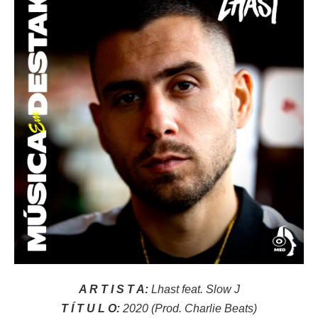
A R T I S T A:
Lhast feat. Slow J
T Í T U L O:
2020 (Prod. Charlie Beats)