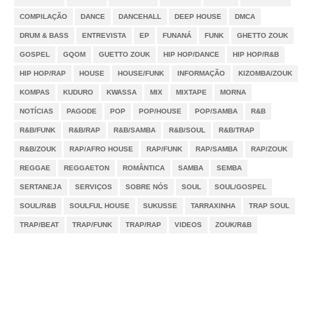
COMPILAÇÃO
DANCE
DANCEHALL
DEEP HOUSE
DMCA
DRUM & BASS
ENTREVISTA
EP
FUNANÁ
FUNK
GHETTO ZOUK
GOSPEL
GQOM
GUETTO ZOUK
HIP HOP/DANCE
HIP HOP/R&B
HIP HOP/RAP
HOUSE
HOUSE/FUNK
INFORMAÇÃO
KIZOMBA/ZOUK
KOMPAS
KUDURO
KWASSA
MIX
MIXTAPE
MORNA
NOTÍCIAS
PAGODE
POP
POP/HOUSE
POP/SAMBA
R&B
R&B/FUNK
R&B/RAP
R&B/SAMBA
R&B/SOUL
R&B/TRAP
R&B/ZOUK
RAP/AFRO HOUSE
RAP/FUNK
RAP/SAMBA
RAP/ZOUK
REGGAE
REGGAETON
ROMÂNTICA
SAMBA
SEMBA
SERTANEJA
SERVIÇOS
SOBRE NÓS
SOUL
SOUL/GOSPEL
SOUL/R&B
SOULFUL HOUSE
SUKUSSE
TARRAXINHA
TRAP SOUL
TRAP/BEAT
TRAP/FUNK
TRAP/RAP
VIDEOS
ZOUK/R&B