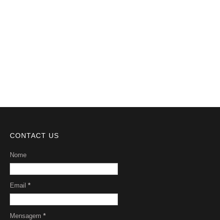
Notícias
Videos
DMCA
Serviços
Sobre Nós
CONTACT US
Nome
Email
*
Mensagem
*