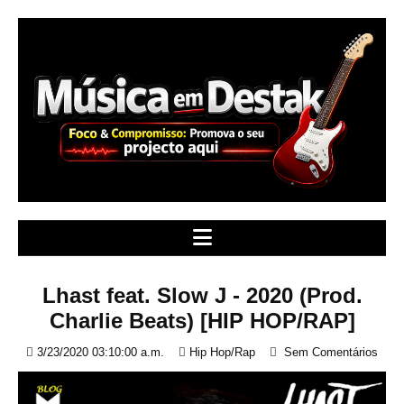
S
k
i
p
t
o
c
o
n
t
e
n
t
Lhast feat. Slow J - 2020 (Prod.
Charlie Beats) [HIP HOP/RAP]
3/23/2020 03:10:00 a.m.
Hip Hop/Rap
Sem Comentários