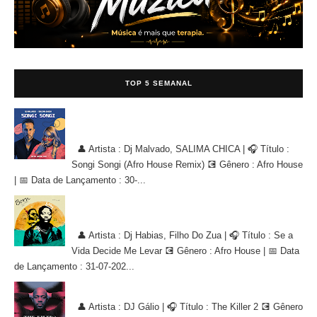
TOP 5 SEMANAL
Dj Malvado, SALIMA CHICA - Songi Songi (Afro House Remix)
[AFRO HOUSE]
👤 Artista : Dj Malvado, SALIMA CHICA | 🎧 Título :
Songi Songi (Afro House Remix) 💽 Gênero : Afro House
| 📅 Data de Lançamento : 30-...
Dj Habias, Filho Do Zua - Se a Vida Decide Me Levar [AFRO
HOUSE]
👤 Artista : Dj Habias, Filho Do Zua | 🎧 Título : Se a
Vida Decide Me Levar 💽 Gênero : Afro House | 📅 Data
de Lançamento : 31-07-202...
DJ Gálio - The Killer 2 [AFRO HOUSE]
👤 Artista : DJ Gálio | 🎧 Título : The Killer 2 💽 Gênero