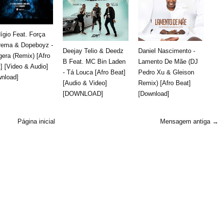
ígio Feat. Força
rema & Dopeboyz -
Deejay Telio & Deedz
Daniel Nascimento -
era (Remix) [Afro
B Feat. MC Bin Laden
Lamento De Mãe (DJ
] [Video & Audio]
- Tá Louca [Afro Beat]
Pedro Xu & Gleison
nload]
[Audio & Video]
Remix) [Afro Beat]
[DOWNLOAD]
[Download]
Página inicial
Mensagem antiga 