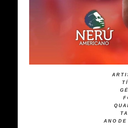
A R T I
T 
G É
F 
Q U A 
T A
A N O
D E