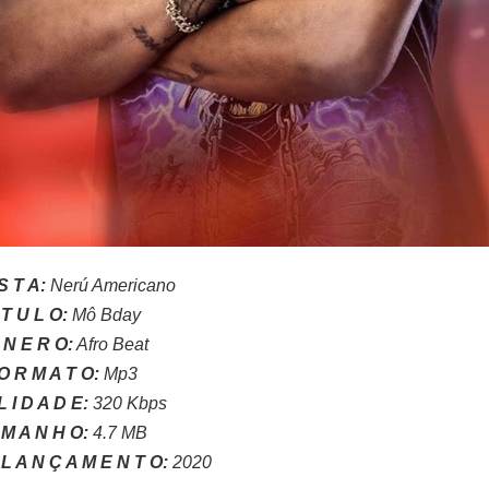
 S T A:
Nerú Americano
Í T U L O:
Mô Bday
 N E R O:
Afro Beat
O R M A T O:
Mp3
L I D A D E:
320 Kbps
 M A N H O:
4.7 MB
L A N Ç A M E N T O:
2020