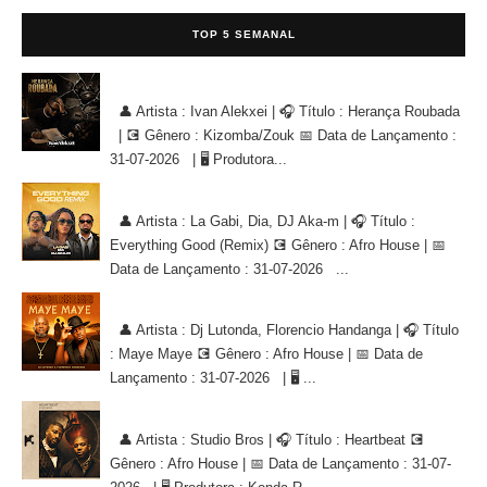
TOP 5 SEMANAL
Ivan Alekxei - Herança Roubada [KIZOMBA/ZOUK]
👤 Artista : Ivan Alekxei | 🎧 Título : Herança Roubada
| 💽 Gênero : Kizomba/Zouk 📅 Data de Lançamento :
31-07-2026 | 🖥 Produtora...
La Gabi, Dia, DJ Aka-m - Everything Good (Remix) [AFRO HOUSE]
👤 Artista : La Gabi, Dia, DJ Aka-m | 🎧 Título :
Everything Good (Remix) 💽 Gênero : Afro House | 📅
Data de Lançamento : 31-07-2026 ...
Dj Lutonda, Florencio Handanga - Maye Maye (Afro House Version)
👤 Artista : Dj Lutonda, Florencio Handanga | 🎧 Título
: Maye Maye 💽 Gênero : Afro House | 📅 Data de
Lançamento : 31-07-2026 | 🖥 ...
Studio Bros - Heartbeat [AFRO HOUSE]
👤 Artista : Studio Bros | 🎧 Título : Heartbeat 💽
Gênero : Afro House | 📅 Data de Lançamento : 31-07-