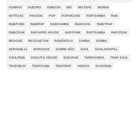
KOMPAS
KUDURO
KWASSA
MIX
MIXTAPE
MORNA
NOTÍCIAS
PAGODE
POP
POP/HOUSE
POP/SAMBA
R&B
R&B/FUNK
R&B/RAP
R&B/SAMBA
R&B/SOUL
R&B/TRAP
R&B/ZOUK
RAP/AFRO HOUSE
RAP/FUNK
RAP/SAMBA
RAP/ZOUK
REGGAE
REGGAETON
ROMÂNTICA
SAMBA
SEMBA
SERTANEJA
SERVIÇOS
SOBRE NÓS
SOUL
SOUL/GOSPEL
SOUL/R&B
SOULFUL HOUSE
SUKUSSE
TARRAXINHA
TRAP SOUL
TRAP/BEAT
TRAP/FUNK
TRAP/RAP
VIDEOS
ZOUK/R&B
Notícias
Videos
DMCA
Serviços