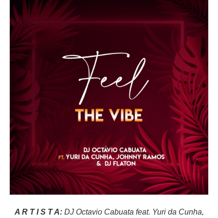
A R T I S T A:
DJ Octavio Cabuata feat.
Yuri da Cunha,