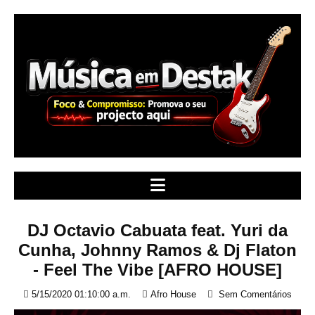
S
k
i
p
t
o
c
o
n
t
e
n
t
DJ Octavio Cabuata feat. Yuri da
Cunha, Johnny Ramos & Dj Flaton
- Feel The Vibe [AFRO HOUSE]
5/15/2020 01:10:00 a.m.
Afro House
Sem Comentários