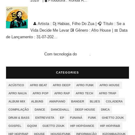
2026 | 🖥 Produtora : Konda R...
Dj Habias, Filho Do Zua - Se a Vida Decide Me Levar [AFRO
HOUSE]
👤 Artista : Dj Habias, Filho Do Zua | 🎧 Título : Se a
Vida Decide Me Levar 💽 Gênero : Afro House | 📅 Data
de Lançamento : 31-07-202...
Com tecnologia do
.
Blogger
CATEGORIES
ACÚSTICO
AFRO BEAT
AFRO DEEP
AFRO FUNK
AFRO HOUSE
AFRO NAIJA
AFRO POP
AFRO RAP
AFRO TECH
AFRO TRAP
ALBUM MIX
ALBUNS
AMAPIANO
BANGER
BLUES
COLADERA
COMPILAÇÃO
DANCE
DANCEHALL
DEEP HOUSE
DMCA
DRUM & BASS
ENTREVISTA
EP
FUNANÁ
FUNK
GHETTO ZOUK
GOSPEL
GQOM
GUETTO ZOUK
HIP HOP/DANCE
HIP HOP/R&B
HIP HOP/RAP
HOUSE
HOUSE/FUNK
INFORMAÇÃO
KIZOMBA/ZOUK