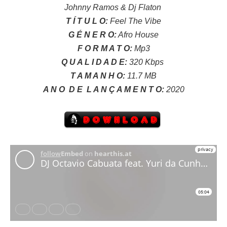
Johnny Ramos & Dj Flaton
T Í T U L O:
Feel The Vibe
G É N E R O:
Afro House
F O R M A T O:
Mp3
Q U A L I D A D E:
320 Kbps
T A M A N H O:
11.7 MB
A N O
D E
L A N Ç A M E N T O:
2020