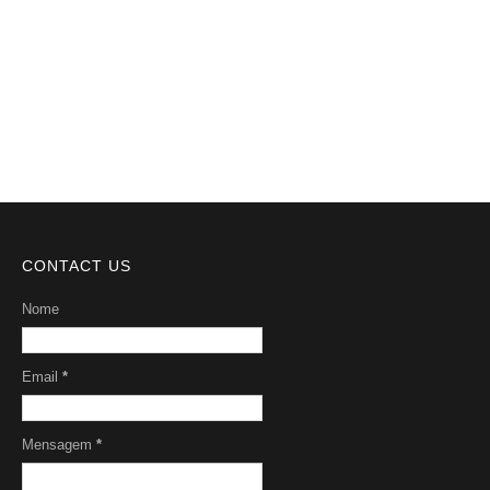
Videos
DMCA
Serviços
Sobre Nós
CONTACT US
Nome
Email
*
Mensagem
*