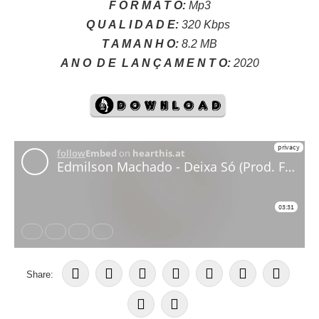
F O R M A T O:
Mp3
Q U A L I D A D E:
320 Kbps
T A M A N H O:
8.2 MB
A N O
D E
L A N Ç A M E N T O:
2020
Share: