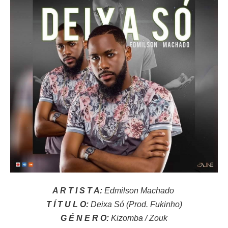
A R T I S T A:
Edmilson Machado
T Í T U L O:
Deixa Só (Prod. Fukinho)
G É N E R O:
Kizomba / Zouk