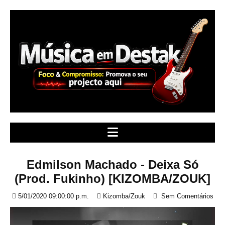
S
k
i
p
t
o
c
o
n
t
e
n
t
Edmilson Machado - Deixa Só
(Prod. Fukinho) [KIZOMBA/ZOUK]
5/01/2020 09:00:00 p.m.
Kizomba/Zouk
Sem Comentários