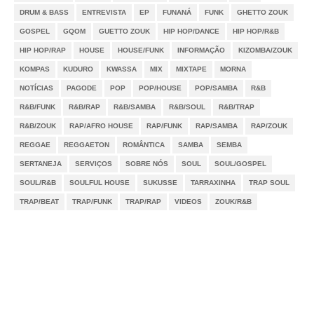
DRUM & BASS
ENTREVISTA
EP
FUNANÁ
FUNK
GHETTO ZOUK
GOSPEL
GQOM
GUETTO ZOUK
HIP HOP/DANCE
HIP HOP/R&B
HIP HOP/RAP
HOUSE
HOUSE/FUNK
INFORMAÇÃO
KIZOMBA/ZOUK
KOMPAS
KUDURO
KWASSA
MIX
MIXTAPE
MORNA
NOTÍCIAS
PAGODE
POP
POP/HOUSE
POP/SAMBA
R&B
R&B/FUNK
R&B/RAP
R&B/SAMBA
R&B/SOUL
R&B/TRAP
R&B/ZOUK
RAP/AFRO HOUSE
RAP/FUNK
RAP/SAMBA
RAP/ZOUK
REGGAE
REGGAETON
ROMÂNTICA
SAMBA
SEMBA
SERTANEJA
SERVIÇOS
SOBRE NÓS
SOUL
SOUL/GOSPEL
SOUL/R&B
SOULFUL HOUSE
SUKUSSE
TARRAXINHA
TRAP SOUL
TRAP/BEAT
TRAP/FUNK
TRAP/RAP
VIDEOS
ZOUK/R&B
Notícias