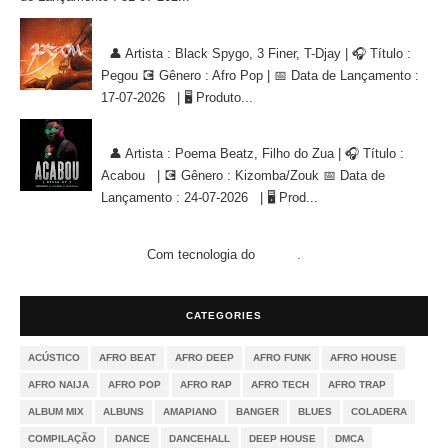
Black Spygo, 3 Finer, T-Djay - Pegou [AFRO POP]
👤 Artista : Black Spygo, 3 Finer, T-Djay | 🎧 Título :
Pegou 💽 Gênero : Afro Pop | 📅 Data de Lançamento :
17-07-2026 | 🖥 Produto...
Poema Beatz, Filho do Zua - Acabou [KIZOMBA/ZOUK]
👤 Artista : Poema Beatz, Filho do Zua | 🎧 Título :
Acabou | 💽 Gênero : Kizomba/Zouk 📅 Data de
Lançamento : 24-07-2026 | 🖥 Prod...
Com tecnologia do
.
Blogger
CATEGORIES
ACÚSTICO
AFRO BEAT
AFRO DEEP
AFRO FUNK
AFRO HOUSE
AFRO NAIJA
AFRO POP
AFRO RAP
AFRO TECH
AFRO TRAP
ALBUM MIX
ALBUNS
AMAPIANO
BANGER
BLUES
COLADERA
COMPILAÇÃO
DANCE
DANCEHALL
DEEP HOUSE
DMCA