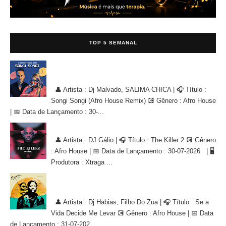
TOP 5 SEMANAL
Dj Malvado, SALIMA CHICA - Songi Songi (Afro House Remix)
[AFRO HOUSE]
👤 Artista : Dj Malvado, SALIMA CHICA | 🎧 Título :
Songi Songi (Afro House Remix) 💽 Gênero : Afro House
| 📅 Data de Lançamento : 30-...
DJ Gálio - The Killer 2 [AFRO HOUSE]
👤 Artista : DJ Gálio | 🎧 Título : The Killer 2 💽 Gênero
: Afro House | 📅 Data de Lançamento : 30-07-2026 | 🖥
Produtora : Xtraga ...
Dj Habias, Filho Do Zua - Se a Vida Decide Me Levar [AFRO
HOUSE]
👤 Artista : Dj Habias, Filho Do Zua | 🎧 Título : Se a
Vida Decide Me Levar 💽 Gênero : Afro House | 📅 Data
de Lançamento : 31-07-202...