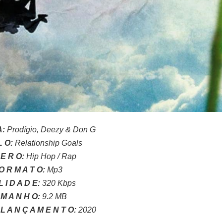
A:
Prodígio, Deezy & Don G
 L O:
Relationship Goals
 E R O:
Hip Hop / Rap
O R M A T O:
Mp3
L I D A D E:
320 Kbps
 M A N H O:
9.2 MB
L A N Ç A M E N T O:
2020