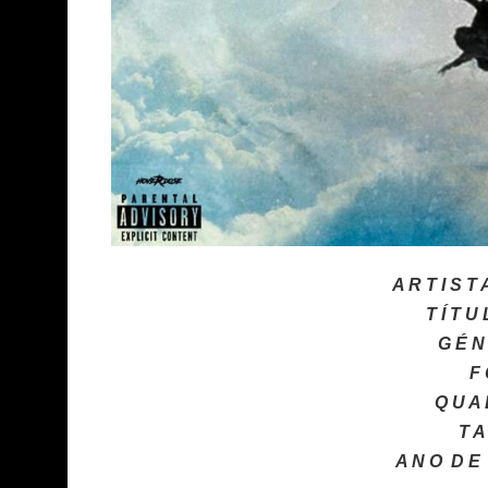
A R T I S T 
T Í T U
G É N
F 
Q U A 
T A
A N O
D E