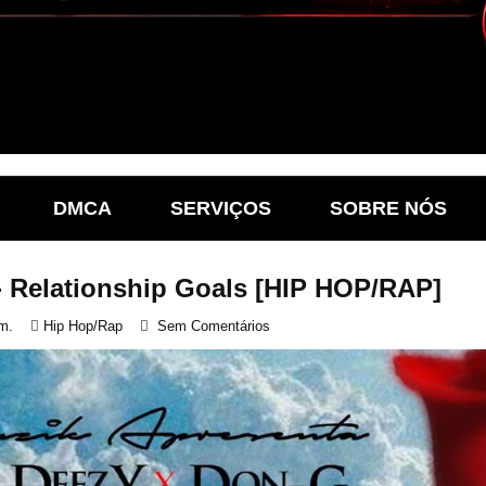
DMCA
SERVIÇOS
SOBRE NÓS
- Relationship Goals [HIP HOP/RAP]
m.
Hip Hop/Rap
Sem Comentários