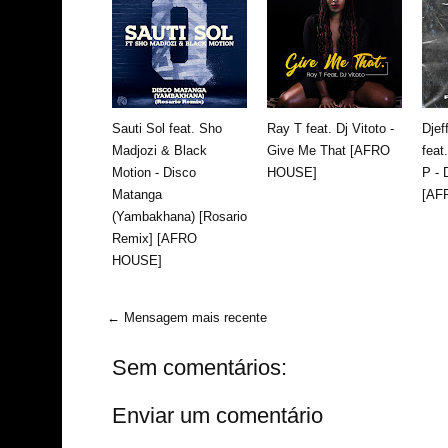
Sauti Sol feat. Sho
Ray T feat. Dj Vitoto -
Djef
Madjozi & Black
Give Me That [AFRO
feat
Motion - Disco
HOUSE]
P - 
Matanga
[AF
(Yambakhana) [Rosario
Remix] [AFRO
HOUSE]
← Mensagem mais recente
Sem comentários:
Enviar um comentário