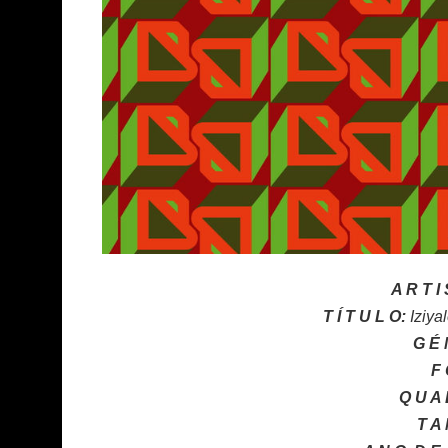
A R T I
T Í T U L O:
Iziy
G É 
F 
Q U A 
T A 