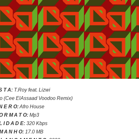
 S T A:
T.Roy feat.
Lizwi
alo (Cee ElAssaad Voodoo Remix)
N E R O:
Afro House
O R M A T O:
Mp3
L I D A D E:
320 Kbps
M A N H O:
17.0 MB