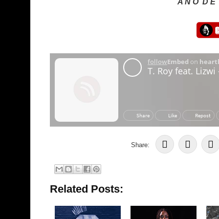
A N O
D E
Share:
Related Posts: