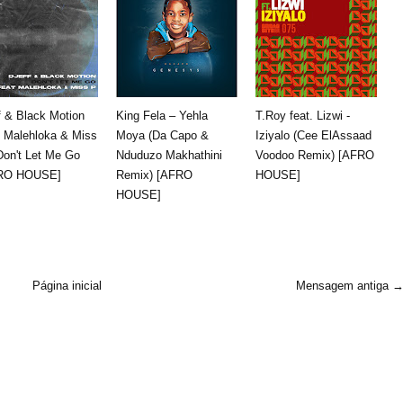
f & Black Motion
King Fela – Yehla
T.Roy feat. Lizwi -
. Malehloka & Miss
Moya (Da Capo &
Iziyalo (Cee ElAssaad
Don't Let Me Go
Nduduzo Makhathini
Voodoo Remix) [AFRO
RO HOUSE]
Remix) [AFRO
HOUSE]
HOUSE]
Página inicial
Mensagem antiga 