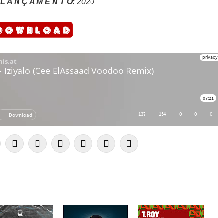
L A N Ç A M E N T O:
2020