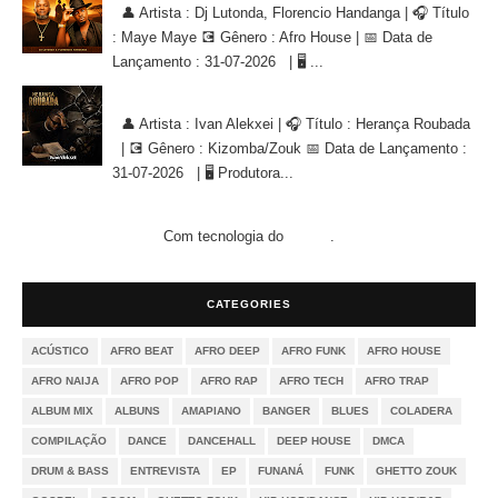
👤 Artista : Dj Lutonda, Florencio Handanga | 🎧 Título
: Maye Maye 💽 Gênero : Afro House | 📅 Data de
Lançamento : 31-07-2026 | 🖥 ...
Ivan Alekxei - Herança Roubada [KIZOMBA/ZOUK]
👤 Artista : Ivan Alekxei | 🎧 Título : Herança Roubada
| 💽 Gênero : Kizomba/Zouk 📅 Data de Lançamento :
31-07-2026 | 🖥 Produtora...
Com tecnologia do
.
Blogger
CATEGORIES
ACÚSTICO
AFRO BEAT
AFRO DEEP
AFRO FUNK
AFRO HOUSE
AFRO NAIJA
AFRO POP
AFRO RAP
AFRO TECH
AFRO TRAP
ALBUM MIX
ALBUNS
AMAPIANO
BANGER
BLUES
COLADERA
COMPILAÇÃO
DANCE
DANCEHALL
DEEP HOUSE
DMCA
DRUM & BASS
ENTREVISTA
EP
FUNANÁ
FUNK
GHETTO ZOUK