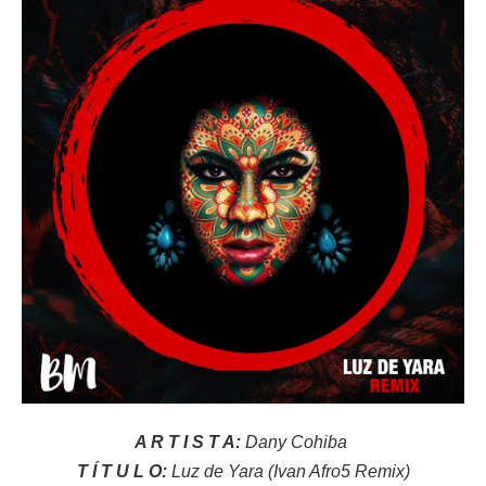
A R T I S T A:
Dany Cohiba
T Í T U L O:
Luz de Yara (Ivan Afro5 Remix)