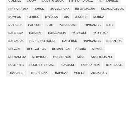
GOSPEL
GQOM
GUETTO ZOUK
HIP HOP/DANCE
HIP HOP/R&B
HIP HOP/RAP
HOUSE
HOUSE/FUNK
INFORMAÇÃO
KIZOMBA/ZOUK
KOMPAS
KUDURO
KWASSA
MIX
MIXTAPE
MORNA
NOTÍCIAS
PAGODE
POP
POP/HOUSE
POP/SAMBA
R&B
R&B/FUNK
R&B/RAP
R&B/SAMBA
R&B/SOUL
R&B/TRAP
R&B/ZOUK
RAP/AFRO HOUSE
RAP/FUNK
RAP/SAMBA
RAP/ZOUK
REGGAE
REGGAETON
ROMÂNTICA
SAMBA
SEMBA
SERTANEJA
SERVIÇOS
SOBRE NÓS
SOUL
SOUL/GOSPEL
SOUL/R&B
SOULFUL HOUSE
SUKUSSE
TARRAXINHA
TRAP SOUL
TRAP/BEAT
TRAP/FUNK
TRAP/RAP
VIDEOS
ZOUK/R&B
Notícias
Videos
DMCA