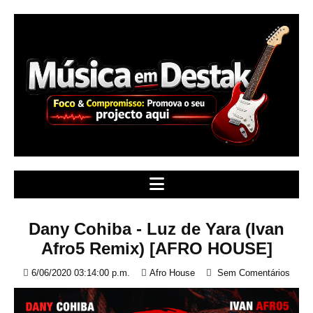
S
k
i
p
t
o
c
o
n
t
e
n
t
Dany Cohiba - Luz de Yara (Ivan
Afro5 Remix) [AFRO HOUSE]
6/06/2020 03:14:00 p.m.
Afro House
Sem Comentários