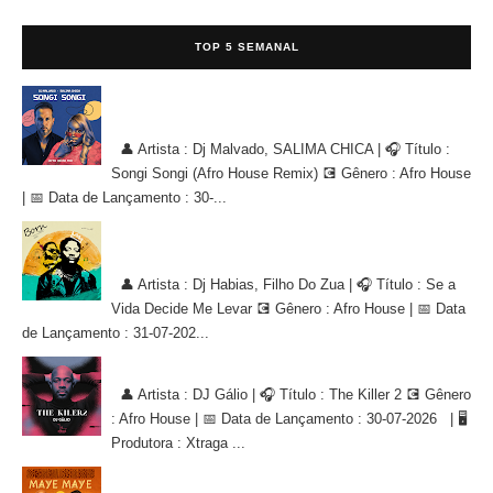
TOP 5 SEMANAL
Dj Malvado, SALIMA CHICA - Songi Songi (Afro House Remix)
[AFRO HOUSE]
👤 Artista : Dj Malvado, SALIMA CHICA | 🎧 Título :
Songi Songi (Afro House Remix) 💽 Gênero : Afro House
| 📅 Data de Lançamento : 30-...
Dj Habias, Filho Do Zua - Se a Vida Decide Me Levar [AFRO
HOUSE]
👤 Artista : Dj Habias, Filho Do Zua | 🎧 Título : Se a
Vida Decide Me Levar 💽 Gênero : Afro House | 📅 Data
de Lançamento : 31-07-202...
DJ Gálio - The Killer 2 [AFRO HOUSE]
👤 Artista : DJ Gálio | 🎧 Título : The Killer 2 💽 Gênero
: Afro House | 📅 Data de Lançamento : 30-07-2026 | 🖥
Produtora : Xtraga ...
Dj Lutonda, Florencio Handanga - Maye Maye (Afro House Version)