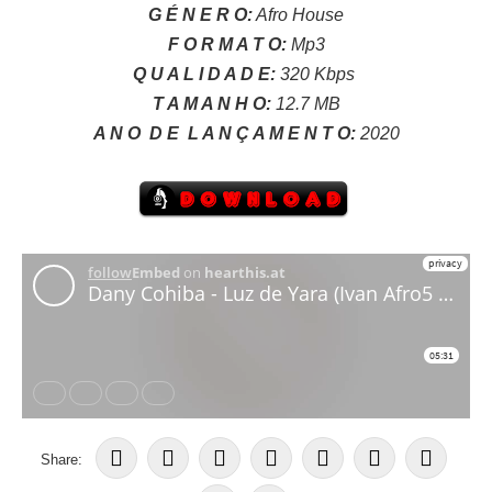
G É N E R O:
Afro House
F O R M A T O:
Mp3
Q U A L I D A D E:
320 Kbps
T A M A N H O:
12.7 MB
A N O
D E
L A N Ç A M E N T O:
2020
Share: