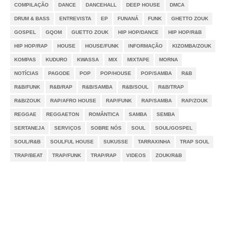
COMPILAÇÃO
DANCE
DANCEHALL
DEEP HOUSE
DMCA
DRUM & BASS
ENTREVISTA
EP
FUNANÁ
FUNK
GHETTO ZOUK
GOSPEL
GQOM
GUETTO ZOUK
HIP HOP/DANCE
HIP HOP/R&B
HIP HOP/RAP
HOUSE
HOUSE/FUNK
INFORMAÇÃO
KIZOMBA/ZOUK
KOMPAS
KUDURO
KWASSA
MIX
MIXTAPE
MORNA
NOTÍCIAS
PAGODE
POP
POP/HOUSE
POP/SAMBA
R&B
R&B/FUNK
R&B/RAP
R&B/SAMBA
R&B/SOUL
R&B/TRAP
R&B/ZOUK
RAP/AFRO HOUSE
RAP/FUNK
RAP/SAMBA
RAP/ZOUK
REGGAE
REGGAETON
ROMÂNTICA
SAMBA
SEMBA
SERTANEJA
SERVIÇOS
SOBRE NÓS
SOUL
SOUL/GOSPEL
SOUL/R&B
SOULFUL HOUSE
SUKUSSE
TARRAXINHA
TRAP SOUL
TRAP/BEAT
TRAP/FUNK
TRAP/RAP
VIDEOS
ZOUK/R&B
Notícias