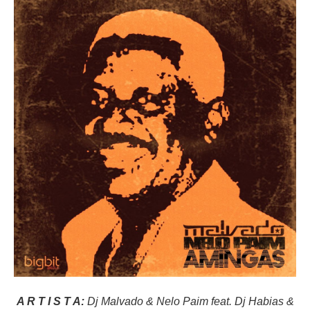
A R T I S T A:
Dj Malvado & Nelo Paim feat. Dj Habias &