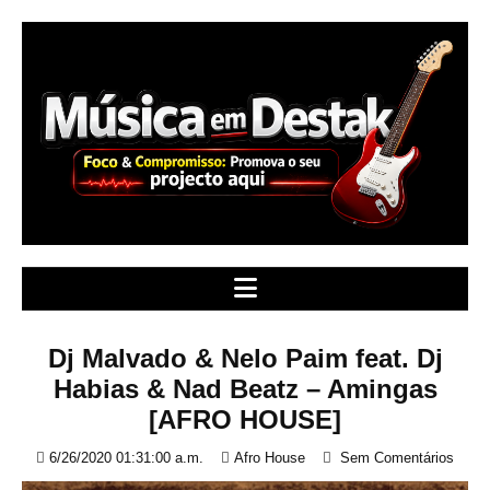
S
k
i
p
t
o
c
o
n
t
e
n
t
Dj Malvado & Nelo Paim feat. Dj
Habias & Nad Beatz – Amingas
[AFRO HOUSE]
6/26/2020 01:31:00 a.m.
Afro House
Sem Comentários