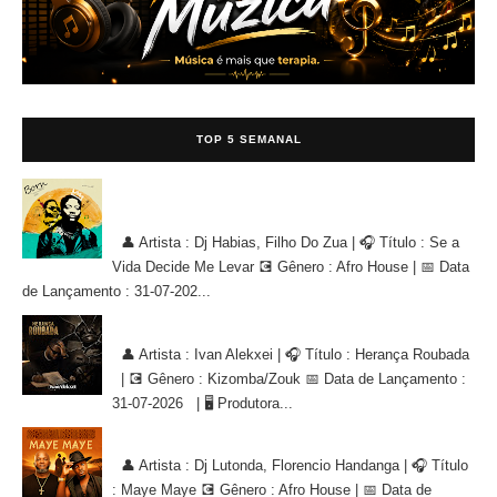
TOP 5 SEMANAL
Dj Habias, Filho Do Zua - Se a Vida Decide Me Levar [AFRO
HOUSE]
👤 Artista : Dj Habias, Filho Do Zua | 🎧 Título : Se a
Vida Decide Me Levar 💽 Gênero : Afro House | 📅 Data
de Lançamento : 31-07-202...
Ivan Alekxei - Herança Roubada [KIZOMBA/ZOUK]
👤 Artista : Ivan Alekxei | 🎧 Título : Herança Roubada
| 💽 Gênero : Kizomba/Zouk 📅 Data de Lançamento :
31-07-2026 | 🖥 Produtora...
Dj Lutonda, Florencio Handanga - Maye Maye (Afro House Version)
👤 Artista : Dj Lutonda, Florencio Handanga | 🎧 Título
: Maye Maye 💽 Gênero : Afro House | 📅 Data de