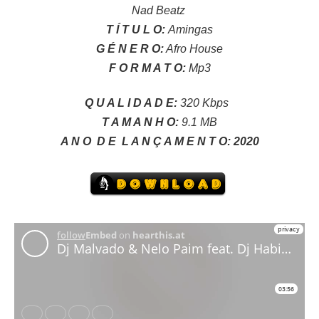
Nad Beatz
T Í T U L O:
Amingas
G É N E R O:
Afro House
F O R M A T O:
Mp3
Q U A L I D A D E:
320 Kbps
T A M A N H O:
9.1 MB
A N O D E L A N Ç A M E N T O:
2020