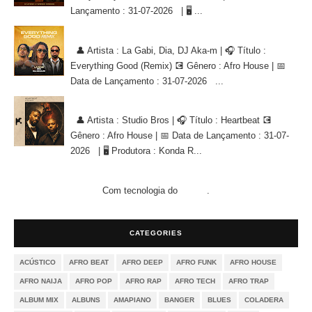
Lançamento : 31-07-2026 | 🖥 ...
La Gabi, Dia, DJ Aka-m - Everything Good (Remix) [AFRO HOUSE]
👤 Artista : La Gabi, Dia, DJ Aka-m | 🎧 Título :
Everything Good (Remix) 💽 Gênero : Afro House | 📅
Data de Lançamento : 31-07-2026 ...
Studio Bros - Heartbeat [AFRO HOUSE]
👤 Artista : Studio Bros | 🎧 Título : Heartbeat 💽
Gênero : Afro House | 📅 Data de Lançamento : 31-07-
2026 | 🖥 Produtora : Konda R...
Com tecnologia do
.
Blogger
CATEGORIES
ACÚSTICO
AFRO BEAT
AFRO DEEP
AFRO FUNK
AFRO HOUSE
AFRO NAIJA
AFRO POP
AFRO RAP
AFRO TECH
AFRO TRAP
ALBUM MIX
ALBUNS
AMAPIANO
BANGER
BLUES
COLADERA