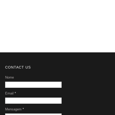
Videos
DMCA
Serviços
Sobre Nós
CONTACT US
Nome
Email
*
Mensagem
*