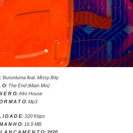
A:
Buruntuma feat.
Missy Bity
L O:
The End (Main Mix)
N E R O:
Afro House
O R M A T O:
Mp3
 I D A D E:
320 Kbps
M A N H O:
16.9 MB
L A N Ç A M E N T O:
2020