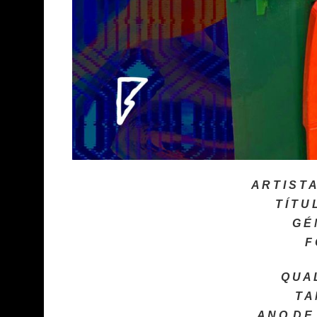
A R T I S T 
T Í T U 
G É 
F 
Q U A L
T A 
A N O D E 