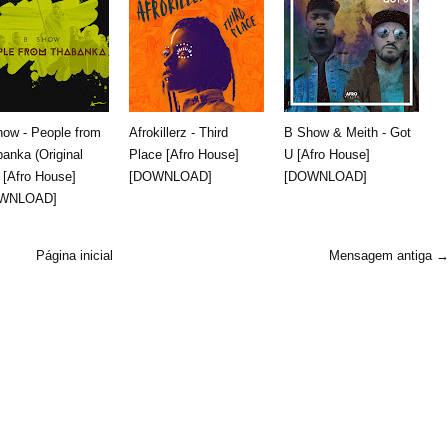
ow - People from
Afrokillerz - Third
B Show & Meith - Got
anka (Original
Place [Afro House]
U [Afro House]
 [Afro House]
[DOWNLOAD]
[DOWNLOAD]
WNLOAD]
Página inicial
Mensagem antiga 