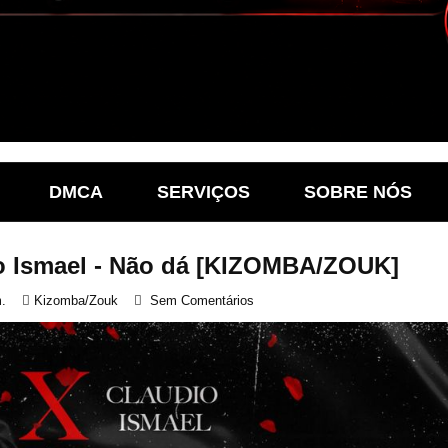
DMCA
SERVIÇOS
SOBRE NÓS
io Ismael - Não dá [KIZOMBA/ZOUK]
.
Kizomba/Zouk
Sem Comentários