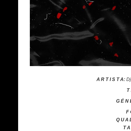
A R T I S T A:
Dj
T 
G É N 
F 
Q U A L
T A