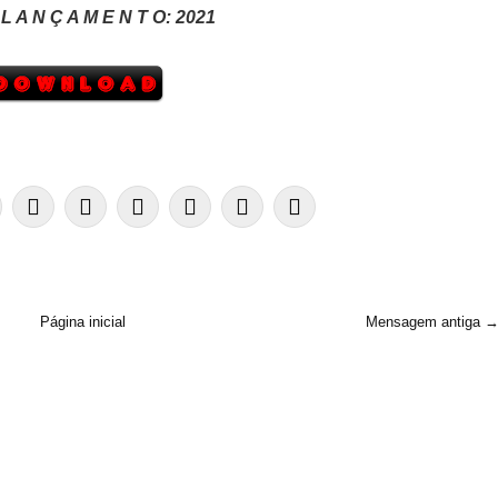
L A N Ç A M E N T O:
2021
Página inicial
Mensagem antiga 