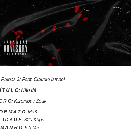
 Palhas Jr Feat. Claudio Ismael
Í T U L O:
Não dá
E R O:
Kizomba / Zouk
O R M A T O:
Mp3
 I D A D E:
320 Kbps
 M A N H O:
9.5 MB