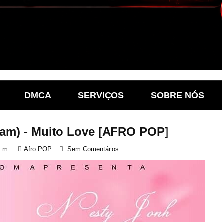
DMCA
SERVIÇOS
SOBRE NÓS
eam) - Muito Love [AFRO POP]
p.m.
Afro POP
Sem Comentários