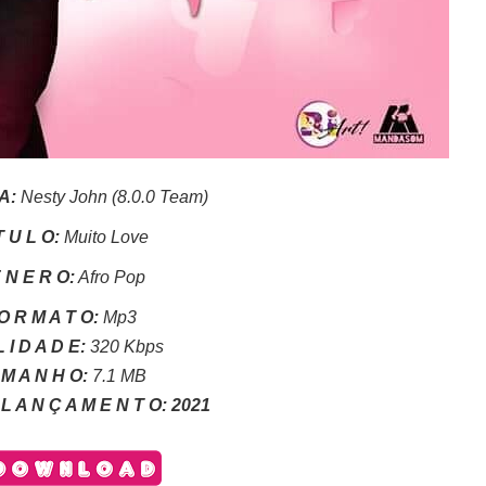
 A:
Nesty John (8.0.0 Team)
 T U L O:
Muito Love
 N E R O:
Afro Pop
O R M A T O:
Mp3
 I D A D E:
320 Kbps
 M A N H O:
7.1 MB
L A N Ç A M E N T O:
2021