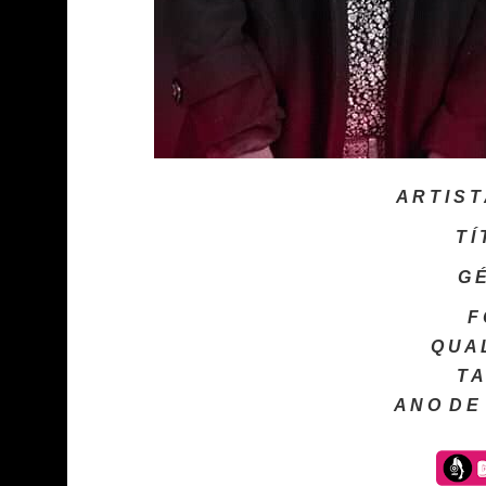
A R T I S T
T Í
G É
F 
Q U A L
T A
A N O D E 