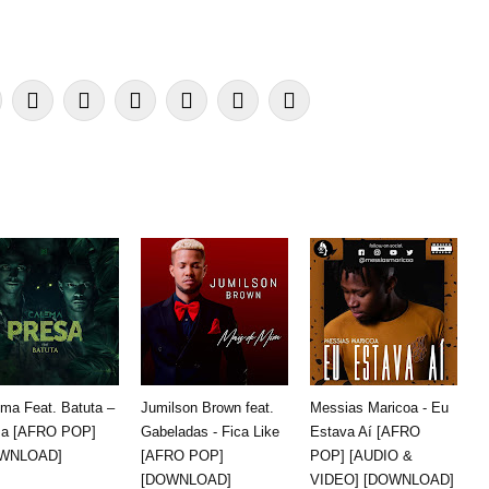
ma Feat. Batuta –
Jumilson Brown feat.
Messias Maricoa - Eu
sa [AFRO POP]
Gabeladas - Fica Like
Estava Aí [AFRO
WNLOAD]
[AFRO POP]
POP] [AUDIO &
[DOWNLOAD]
VIDEO] [DOWNLOAD]