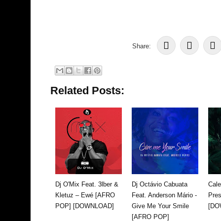
Share:
Related Posts:
Dj O'Mix Feat. 3lber &
Dj Octávio Cabuata
Cale
Kletuz – Ewé [AFRO
Feat. Anderson Mário -
Pre
POP] [DOWNLOAD]
Give Me Your Smile
[DO
[AFRO POP]