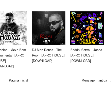
Habias - Mexe Bem
DJ Man Renas - The
Boddhi Satva – Joana
trumental) [AFRO
Room [AFRO HOUSE]
[AFRO HOUSE]
SE]
[DOWNLOAD]
[DOWNLOAD]
WNLOAD]
Página inicial
Mensagem antiga 