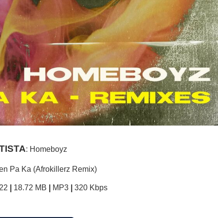
TISTA
: Homeboyz
Ven Pa Ka (Afrokillerz Remix)
22
|
18.72 MB
|
MP3
|
320 Kbps