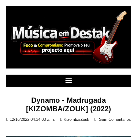
S
k
i
p
t
o
c
o
n
t
e
n
t
Dynamo - Madrugada
[KIZOMBA/ZOUK] (2022)
12/16/2022 04:34:00 a.m.
Kizomba/Zouk
Sem Comentários