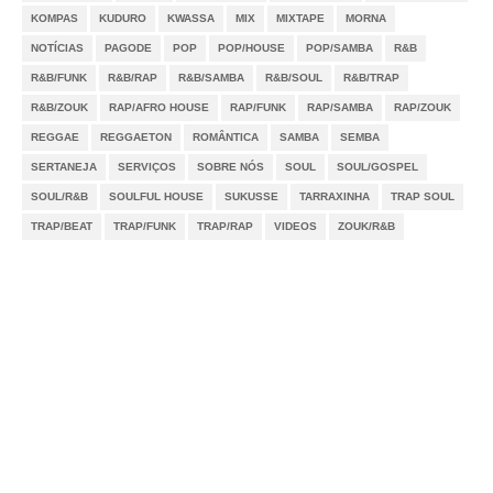
KOMPAS
KUDURO
KWASSA
MIX
MIXTAPE
MORNA
NOTÍCIAS
PAGODE
POP
POP/HOUSE
POP/SAMBA
R&B
R&B/FUNK
R&B/RAP
R&B/SAMBA
R&B/SOUL
R&B/TRAP
R&B/ZOUK
RAP/AFRO HOUSE
RAP/FUNK
RAP/SAMBA
RAP/ZOUK
REGGAE
REGGAETON
ROMÂNTICA
SAMBA
SEMBA
SERTANEJA
SERVIÇOS
SOBRE NÓS
SOUL
SOUL/GOSPEL
SOUL/R&B
SOULFUL HOUSE
SUKUSSE
TARRAXINHA
TRAP SOUL
TRAP/BEAT
TRAP/FUNK
TRAP/RAP
VIDEOS
ZOUK/R&B
Notícias
Videos
DMCA
Serviços