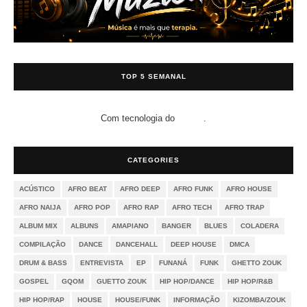
TOP 5 SEMANAL
Com tecnologia do
.
Blogger
CATEGORIES
ACÚSTICO
AFRO BEAT
AFRO DEEP
AFRO FUNK
AFRO HOUSE
AFRO NAIJA
AFRO POP
AFRO RAP
AFRO TECH
AFRO TRAP
ALBUM MIX
ALBUNS
AMAPIANO
BANGER
BLUES
COLADERA
COMPILAÇÃO
DANCE
DANCEHALL
DEEP HOUSE
DMCA
DRUM & BASS
ENTREVISTA
EP
FUNANÁ
FUNK
GHETTO ZOUK
GOSPEL
GQOM
GUETTO ZOUK
HIP HOP/DANCE
HIP HOP/R&B
HIP HOP/RAP
HOUSE
HOUSE/FUNK
INFORMAÇÃO
KIZOMBA/ZOUK