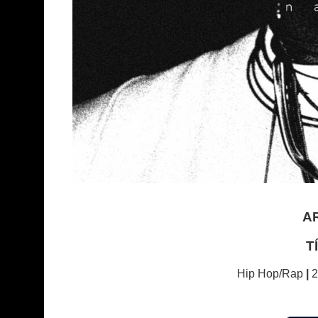
A
T
Hip Hop/Rap
|
2