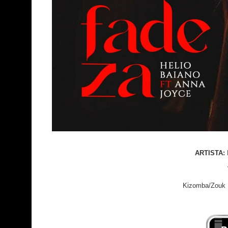
ARTISTA:
Kizomba/Zouk |