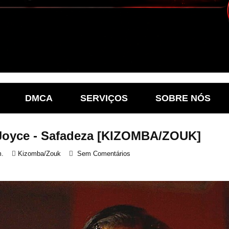
DMCA
SERVIÇOS
SOBRE NÓS
 Joyce - Safadeza [KIZOMBA/ZOUK]
m.
Kizomba/Zouk
Sem Comentários