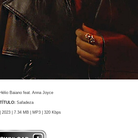
Hélio Baiano feat. Anna Joyce
TÍTULO:
Safadeza
 2023 | 7.34 MB | MP3 | 320 Kbps