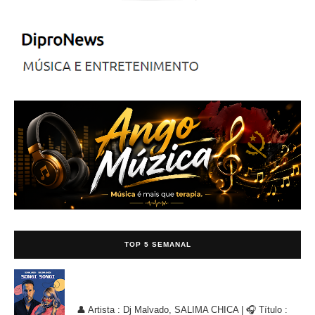
TOP 5 SEMANAL
Dj Malvado, SALIMA CHICA - Songi Songi (Afro House Remix)
[AFRO HOUSE]
👤 Artista : Dj Malvado, SALIMA CHICA | 🎧 Título :