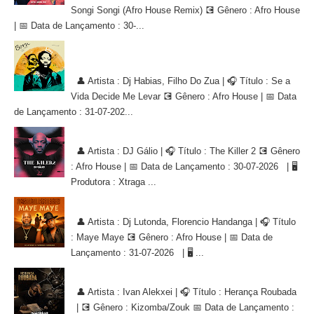
Songi Songi (Afro House Remix) 💽 Gênero : Afro House
| 📅 Data de Lançamento : 30-...
Dj Habias, Filho Do Zua - Se a Vida Decide Me Levar [AFRO
HOUSE]
👤 Artista : Dj Habias, Filho Do Zua | 🎧 Título : Se a
Vida Decide Me Levar 💽 Gênero : Afro House | 📅 Data
de Lançamento : 31-07-202...
DJ Gálio - The Killer 2 [AFRO HOUSE]
👤 Artista : DJ Gálio | 🎧 Título : The Killer 2 💽 Gênero
: Afro House | 📅 Data de Lançamento : 30-07-2026 | 🖥
Produtora : Xtraga ...
Dj Lutonda, Florencio Handanga - Maye Maye (Afro House Version)
👤 Artista : Dj Lutonda, Florencio Handanga | 🎧 Título
: Maye Maye 💽 Gênero : Afro House | 📅 Data de
Lançamento : 31-07-2026 | 🖥 ...
Ivan Alekxei - Herança Roubada [KIZOMBA/ZOUK]
👤 Artista : Ivan Alekxei | 🎧 Título : Herança Roubada
| 💽 Gênero : Kizomba/Zouk 📅 Data de Lançamento :