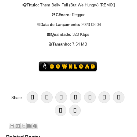
🎧
Título:
Them Belly Full (But We Hungry) [REMIX]
💽
Gênero:
Reggae
📅
Data de Lançamento:
2023-08-04
🎹
Qualidade:
320 Kbps
🎬
Tamanho:
7.54 MB
Share: