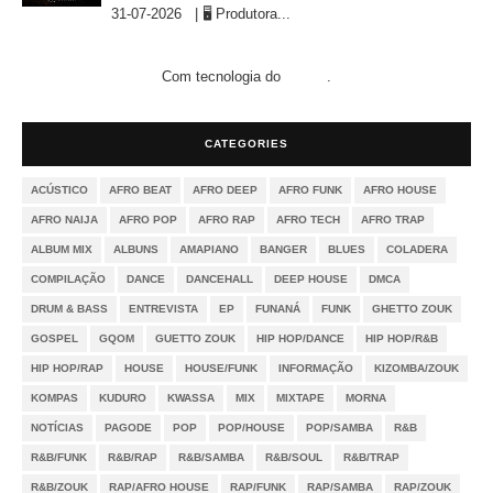
31-07-2026 | 🖥 Produtora...
Com tecnologia do
.
Blogger
CATEGORIES
ACÚSTICO
AFRO BEAT
AFRO DEEP
AFRO FUNK
AFRO HOUSE
AFRO NAIJA
AFRO POP
AFRO RAP
AFRO TECH
AFRO TRAP
ALBUM MIX
ALBUNS
AMAPIANO
BANGER
BLUES
COLADERA
COMPILAÇÃO
DANCE
DANCEHALL
DEEP HOUSE
DMCA
DRUM & BASS
ENTREVISTA
EP
FUNANÁ
FUNK
GHETTO ZOUK
GOSPEL
GQOM
GUETTO ZOUK
HIP HOP/DANCE
HIP HOP/R&B
HIP HOP/RAP
HOUSE
HOUSE/FUNK
INFORMAÇÃO
KIZOMBA/ZOUK
KOMPAS
KUDURO
KWASSA
MIX
MIXTAPE
MORNA
NOTÍCIAS
PAGODE
POP
POP/HOUSE
POP/SAMBA
R&B
R&B/FUNK
R&B/RAP
R&B/SAMBA
R&B/SOUL
R&B/TRAP
R&B/ZOUK
RAP/AFRO HOUSE
RAP/FUNK
RAP/SAMBA
RAP/ZOUK