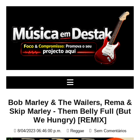
S
k
i
p
t
o
c
o
n
t
e
n
t
Bob Marley & The Wailers, Rema &
Skip Marley - Them Belly Full (But
We Hungry) [REMIX]
8/04/2023 06:46:00 p.m.
Reggae
Sem Comentários