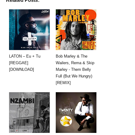
Related Posts:
LATON – Eu + Tu
Bob Marley & The
[REGGAE]
Wailers, Rema & Skip
[DOWNLOAD]
Marley - Them Belly
Full (But We Hungry)
[REMIX]