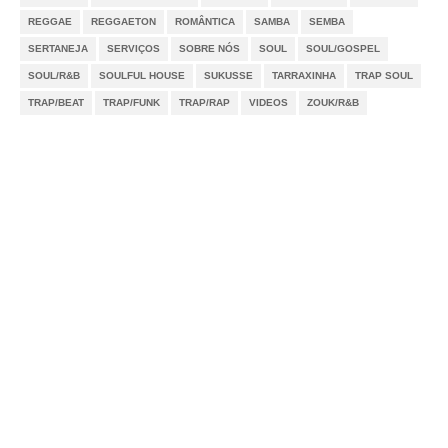
REGGAE
REGGAETON
ROMÂNTICA
SAMBA
SEMBA
SERTANEJA
SERVIÇOS
SOBRE NÓS
SOUL
SOUL/GOSPEL
SOUL/R&B
SOULFUL HOUSE
SUKUSSE
TARRAXINHA
TRAP SOUL
TRAP/BEAT
TRAP/FUNK
TRAP/RAP
VIDEOS
ZOUK/R&B
Notícias
Videos
DMCA
Serviços
Sobre Nós