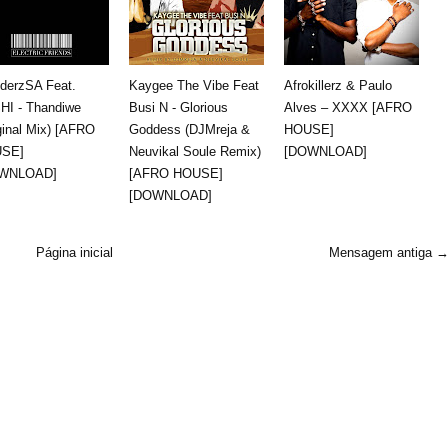
uderzSA Feat.
Kaygee The Vibe Feat
Afrokillerz & Paulo
HI - Thandiwe
Busi N - Glorious
Alves – XXXX [AFRO
ginal Mix) [AFRO
Goddess (DJMreja &
HOUSE]
SE]
Neuvikal Soule Remix)
[DOWNLOAD]
WNLOAD]
[AFRO HOUSE]
[DOWNLOAD]
Página inicial
Mensagem antiga 