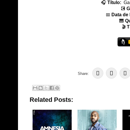
🎧
Título:
Ga
💽
G
📅
Data de
🎹
Qu
🎬
T
Share:
Related Posts: