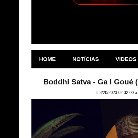
HOME
NOTÍCIAS
VIDEOS
Boddhi Satva - Ga I Goué 
8/20/2023 02:32:00 a