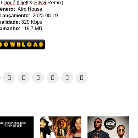
 I
Goué
(
Djeff
&
Silyvi
Remix)
ênero:
Afro
House
 Lançamento:
2023-08-19
alidade:
320 Kbps
amanho:
19.7
MB