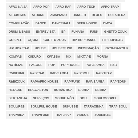
AFRO NAIJA
AFRO POP
AFRO RAP
AFRO TECH
AFRO TRAP
ALBUM MIX
ALBUNS
AMAPIANO
BANGER
BLUES
COLADERA
COMPILAÇÃO
DANCE
DANCEHALL
DEEP HOUSE
DMCA
DRUM & BASS
ENTREVISTA
EP
FUNANÁ
FUNK
GHETTO ZOUK
GOSPEL
GQOM
GUETTO ZOUK
HIP HOP/DANCE
HIP HOP/R&B
HIP HOP/RAP
HOUSE
HOUSE/FUNK
INFORMAÇÃO
KIZOMBA/ZOUK
KOMPAS
KUDURO
KWASSA
MIX
MIXTAPE
MORNA
NOTÍCIAS
PAGODE
POP
POP/HOUSE
POP/SAMBA
R&B
R&B/FUNK
R&B/RAP
R&B/SAMBA
R&B/SOUL
R&B/TRAP
R&B/ZOUK
RAP/AFRO HOUSE
RAP/FUNK
RAP/SAMBA
RAP/ZOUK
REGGAE
REGGAETON
ROMÂNTICA
SAMBA
SEMBA
SERTANEJA
SERVIÇOS
SOBRE NÓS
SOUL
SOUL/GOSPEL
SOUL/R&B
SOULFUL HOUSE
SUKUSSE
TARRAXINHA
TRAP SOUL
TRAP/BEAT
TRAP/FUNK
TRAP/RAP
VIDEOS
ZOUK/R&B