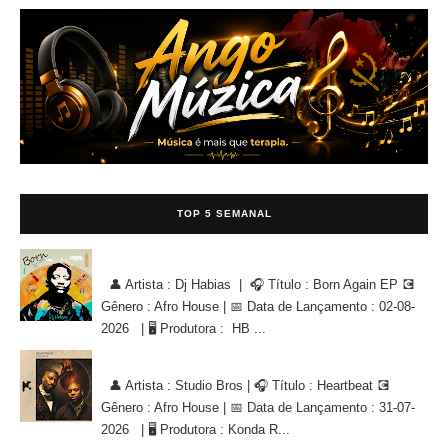
TOP 5 SEMANAL
Dj Habias - Born Again EP [AFRO HOUSE]
👤 Artista : Dj Habias | 🎧 Título : Born Again EP 💽
Gênero : Afro House | 📅 Data de Lançamento : 02-08-
2026 | 🖥 Produtora : HB ...
Studio Bros - Heartbeat [AFRO HOUSE]
👤 Artista : Studio Bros | 🎧 Título : Heartbeat 💽
Gênero : Afro House | 📅 Data de Lançamento : 31-07-
2026 | 🖥 Produtora : Konda R...