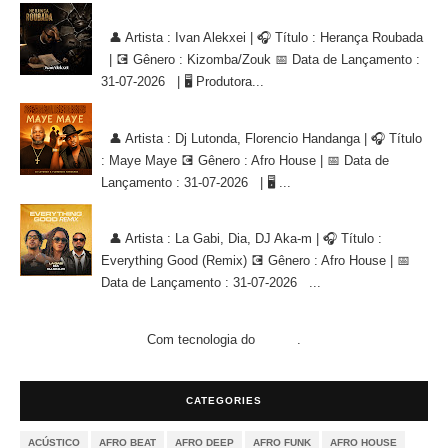
Ivan Alekxei - Herança Roubada [KIZOMBA/ZOUK]
👤 Artista : Ivan Alekxei | 🎧 Título : Herança Roubada
| 💽 Gênero : Kizomba/Zouk 📅 Data de Lançamento :
31-07-2026 | 🖥 Produtora...
Dj Lutonda, Florencio Handanga - Maye Maye (Afro House Version)
👤 Artista : Dj Lutonda, Florencio Handanga | 🎧 Título
: Maye Maye 💽 Gênero : Afro House | 📅 Data de
Lançamento : 31-07-2026 | 🖥 ...
La Gabi, Dia, DJ Aka-m - Everything Good (Remix) [AFRO HOUSE]
👤 Artista : La Gabi, Dia, DJ Aka-m | 🎧 Título :
Everything Good (Remix) 💽 Gênero : Afro House | 📅
Data de Lançamento : 31-07-2026 ...
Com tecnologia do
.
Blogger
CATEGORIES
ACÚSTICO
AFRO BEAT
AFRO DEEP
AFRO FUNK
AFRO HOUSE