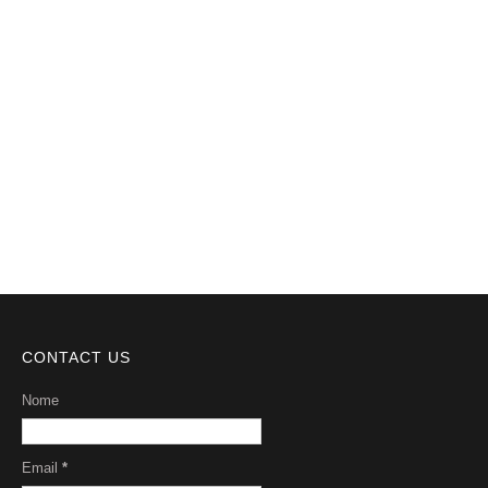
Notícias
Videos
DMCA
Serviços
Sobre Nós
CONTACT US
Nome
Email
*