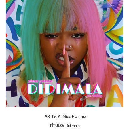
ARTISTA:
Miss Pammie
TÍTULO:
Didimala