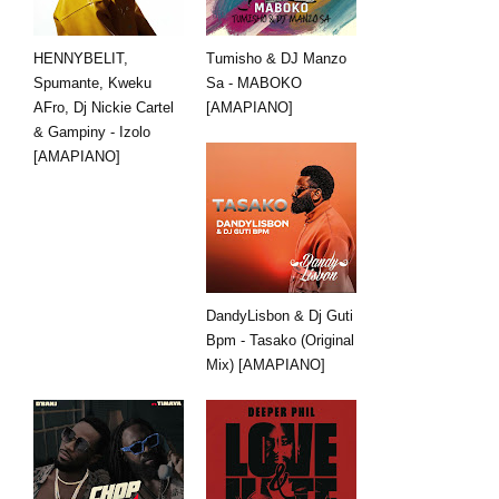
HENNYBELIT,
Tumisho & DJ Manzo
Spumante, Kweku
Sa - MABOKO
AFro, Dj Nickie Cartel
[AMAPIANO]
& Gampiny - Izolo
[AMAPIANO]
DandyLisbon & Dj Guti
Bpm - Tasako (Original
Mix) [AMAPIANO]