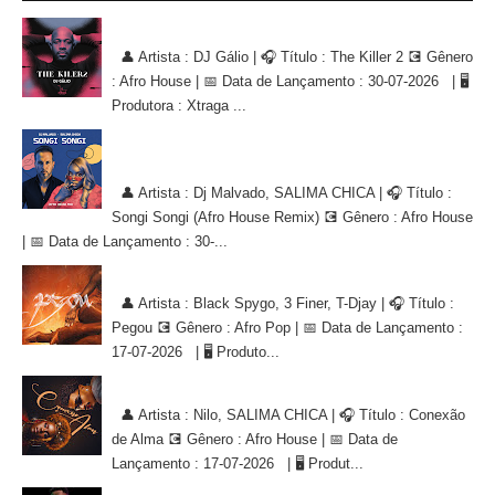
DJ Gálio - The Killer 2 [AFRO HOUSE]
👤 Artista : DJ Gálio | 🎧 Título : The Killer 2 💽 Gênero
: Afro House | 📅 Data de Lançamento : 30-07-2026 | 🖥
Produtora : Xtraga ...
Dj Malvado, SALIMA CHICA - Songi Songi (Afro House Remix)
[AFRO HOUSE]
👤 Artista : Dj Malvado, SALIMA CHICA | 🎧 Título :
Songi Songi (Afro House Remix) 💽 Gênero : Afro House
| 📅 Data de Lançamento : 30-...
Black Spygo, 3 Finer, T-Djay - Pegou [AFRO POP]
👤 Artista : Black Spygo, 3 Finer, T-Djay | 🎧 Título :
Pegou 💽 Gênero : Afro Pop | 📅 Data de Lançamento :
17-07-2026 | 🖥 Produto...
Nilo, SALIMA CHICA - Conexão de Alma [AFRO HOUSE]
👤 Artista : Nilo, SALIMA CHICA | 🎧 Título : Conexão
de Alma 💽 Gênero : Afro House | 📅 Data de
Lançamento : 17-07-2026 | 🖥 Produt...