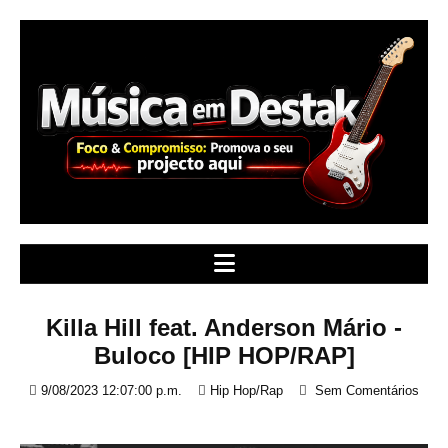
S
k
i
p
t
o
c
o
n
t
e
n
t
Killa Hill feat. Anderson Mário -
Buloco [HIP HOP/RAP]
9/08/2023 12:07:00 p.m.
Hip Hop/Rap
Sem Comentários