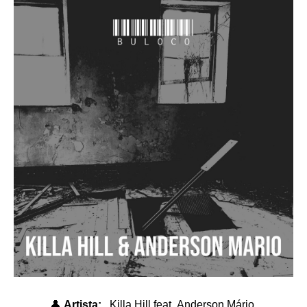
👤
Artista:
Killa
Hill
feat
. Anderson Mário