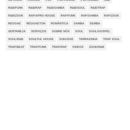
R&B/FUNK
R&B/RAP
R&B/SAMBA
R&B/SOUL
R&B/TRAP
R&B/ZOUK
RAP/AFRO HOUSE
RAP/FUNK
RAP/SAMBA
RAP/ZOUK
REGGAE
REGGAETON
ROMÂNTICA
SAMBA
SEMBA
SERTANEJA
SERVIÇOS
SOBRE NÓS
SOUL
SOUL/GOSPEL
SOUL/R&B
SOULFUL HOUSE
SUKUSSE
TARRAXINHA
TRAP SOUL
TRAP/BEAT
TRAP/FUNK
TRAP/RAP
VIDEOS
ZOUK/R&B
Notícias
Videos
DMCA
Serviços
Sobre Nós