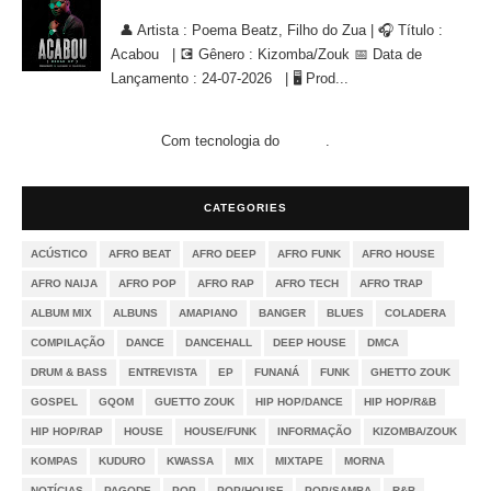
Poema Beatz, Filho do Zua - Acabou [KIZOMBA/ZOUK]
👤 Artista : Poema Beatz, Filho do Zua | 🎧 Título :
Acabou | 💽 Gênero : Kizomba/Zouk 📅 Data de
Lançamento : 24-07-2026 | 🖥 Prod...
Com tecnologia do
.
Blogger
CATEGORIES
ACÚSTICO
AFRO BEAT
AFRO DEEP
AFRO FUNK
AFRO HOUSE
AFRO NAIJA
AFRO POP
AFRO RAP
AFRO TECH
AFRO TRAP
ALBUM MIX
ALBUNS
AMAPIANO
BANGER
BLUES
COLADERA
COMPILAÇÃO
DANCE
DANCEHALL
DEEP HOUSE
DMCA
DRUM & BASS
ENTREVISTA
EP
FUNANÁ
FUNK
GHETTO ZOUK
GOSPEL
GQOM
GUETTO ZOUK
HIP HOP/DANCE
HIP HOP/R&B
HIP HOP/RAP
HOUSE
HOUSE/FUNK
INFORMAÇÃO
KIZOMBA/ZOUK
KOMPAS
KUDURO
KWASSA
MIX
MIXTAPE
MORNA
NOTÍCIAS
PAGODE
POP
POP/HOUSE
POP/SAMBA
R&B