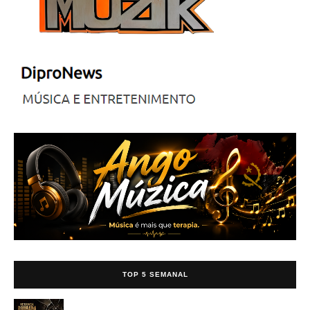
TOP 5 SEMANAL
Ivan Alekxei - Herança Roubada [KIZOMBA/ZOUK]