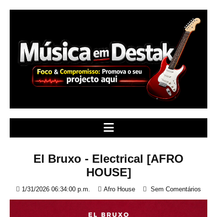
S
k
i
p
t
o
c
o
n
t
e
n
t
El Bruxo - Electrical [AFRO
HOUSE]
1/31/2026 06:34:00 p.m.
Afro House
Sem Comentários