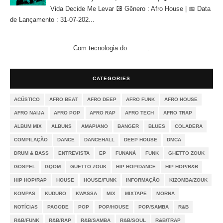
Vida Decide Me Levar 💽 Gênero : Afro House | 📅 Data
de Lançamento : 31-07-202...
Com tecnologia do
.
Blogger
CATEGORIES
ACÚSTICO
AFRO BEAT
AFRO DEEP
AFRO FUNK
AFRO HOUSE
AFRO NAIJA
AFRO POP
AFRO RAP
AFRO TECH
AFRO TRAP
ALBUM MIX
ALBUNS
AMAPIANO
BANGER
BLUES
COLADERA
COMPILAÇÃO
DANCE
DANCEHALL
DEEP HOUSE
DMCA
DRUM & BASS
ENTREVISTA
EP
FUNANÁ
FUNK
GHETTO ZOUK
GOSPEL
GQOM
GUETTO ZOUK
HIP HOP/DANCE
HIP HOP/R&B
HIP HOP/RAP
HOUSE
HOUSE/FUNK
INFORMAÇÃO
KIZOMBA/ZOUK
KOMPAS
KUDURO
KWASSA
MIX
MIXTAPE
MORNA
NOTÍCIAS
PAGODE
POP
POP/HOUSE
POP/SAMBA
R&B
R&B/FUNK
R&B/RAP
R&B/SAMBA
R&B/SOUL
R&B/TRAP