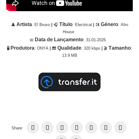
Artista
Título
Género
👤
: El Bruxo
|
🎧
: Electrical
|
💽
: Afro
House
Data de Lançamento
📅
: 31-01-2026
Produtora
Qualidade
Tamanho
🖥
: ONYA
|
🎹
: 320 kbps
|
🎬
:
13.9 MB
Share: