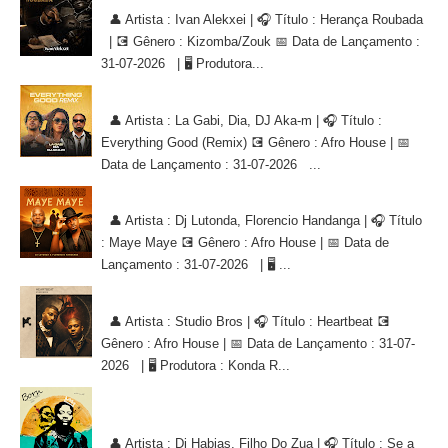
👤 Artista : Ivan Alekxei | 🎧 Título : Herança Roubada
| 💽 Gênero : Kizomba/Zouk 📅 Data de Lançamento :
31-07-2026 | 🖥 Produtora...
La Gabi, Dia, DJ Aka-m - Everything Good (Remix) [AFRO HOUSE]
👤 Artista : La Gabi, Dia, DJ Aka-m | 🎧 Título :
Everything Good (Remix) 💽 Gênero : Afro House | 📅
Data de Lançamento : 31-07-2026 ...
Dj Lutonda, Florencio Handanga - Maye Maye (Afro House Version)
👤 Artista : Dj Lutonda, Florencio Handanga | 🎧 Título
: Maye Maye 💽 Gênero : Afro House | 📅 Data de
Lançamento : 31-07-2026 | 🖥 ...
Studio Bros - Heartbeat [AFRO HOUSE]
👤 Artista : Studio Bros | 🎧 Título : Heartbeat 💽
Gênero : Afro House | 📅 Data de Lançamento : 31-07-
2026 | 🖥 Produtora : Konda R...
Dj Habias, Filho Do Zua - Se a Vida Decide Me Levar [AFRO
HOUSE]
👤 Artista : Dj Habias, Filho Do Zua | 🎧 Título : Se a