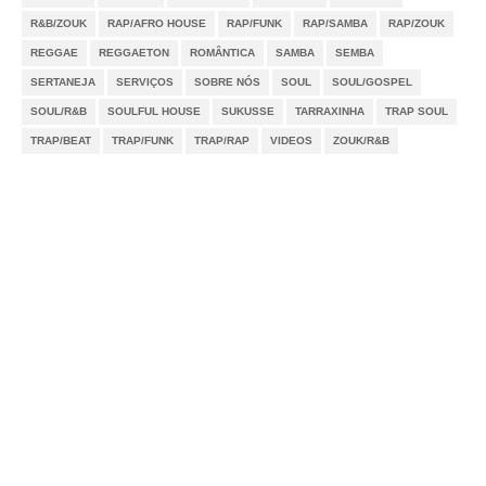
R&B/ZOUK
RAP/AFRO HOUSE
RAP/FUNK
RAP/SAMBA
RAP/ZOUK
REGGAE
REGGAETON
ROMÂNTICA
SAMBA
SEMBA
SERTANEJA
SERVIÇOS
SOBRE NÓS
SOUL
SOUL/GOSPEL
SOUL/R&B
SOULFUL HOUSE
SUKUSSE
TARRAXINHA
TRAP SOUL
TRAP/BEAT
TRAP/FUNK
TRAP/RAP
VIDEOS
ZOUK/R&B
Notícias
Videos
DMCA
Serviços
Sobre Nós