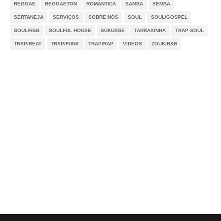
REGGAE
REGGAETON
ROMÂNTICA
SAMBA
SEMBA
SERTANEJA
SERVIÇOS
SOBRE NÓS
SOUL
SOUL/GOSPEL
SOUL/R&B
SOULFUL HOUSE
SUKUSSE
TARRAXINHA
TRAP SOUL
TRAP/BEAT
TRAP/FUNK
TRAP/RAP
VIDEOS
ZOUK/R&B
Notícias
Videos
DMCA
Serviços
Sobre Nós