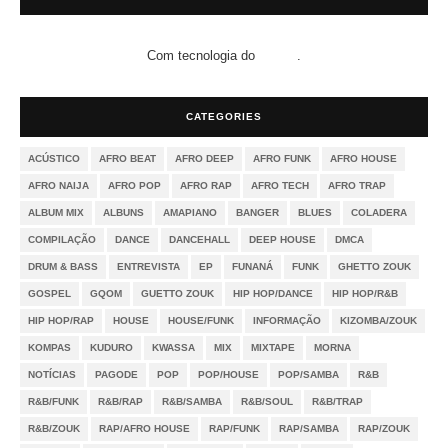
Com tecnologia do
.
Blogger
CATEGORIES
ACÚSTICO
AFRO BEAT
AFRO DEEP
AFRO FUNK
AFRO HOUSE
AFRO NAIJA
AFRO POP
AFRO RAP
AFRO TECH
AFRO TRAP
ALBUM MIX
ALBUNS
AMAPIANO
BANGER
BLUES
COLADERA
COMPILAÇÃO
DANCE
DANCEHALL
DEEP HOUSE
DMCA
DRUM & BASS
ENTREVISTA
EP
FUNANÁ
FUNK
GHETTO ZOUK
GOSPEL
GQOM
GUETTO ZOUK
HIP HOP/DANCE
HIP HOP/R&B
HIP HOP/RAP
HOUSE
HOUSE/FUNK
INFORMAÇÃO
KIZOMBA/ZOUK
KOMPAS
KUDURO
KWASSA
MIX
MIXTAPE
MORNA
NOTÍCIAS
PAGODE
POP
POP/HOUSE
POP/SAMBA
R&B
R&B/FUNK
R&B/RAP
R&B/SAMBA
R&B/SOUL
R&B/TRAP
R&B/ZOUK
RAP/AFRO HOUSE
RAP/FUNK
RAP/SAMBA
RAP/ZOUK