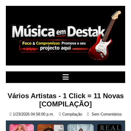
S
k
i
p
t
o
c
o
n
t
e
n
t
Vários Artistas - 1 Click = 11 Novas
[COMPILAÇÃO]
1/23/2026 04:58:00 p.m.
Compilação
Sem Comentários