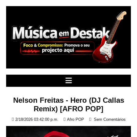
S
k
i
p
t
o
c
o
n
t
e
n
t
Nelson Freitas - Hero (DJ Callas
Remix) [AFRO POP]
2/18/2026 03:42:00 p.m.
Afro POP
Sem Comentários