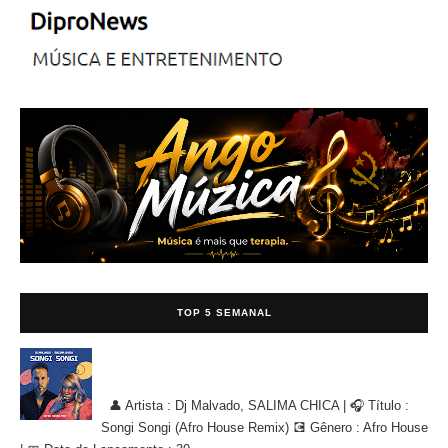
TOP 5 SEMANAL
Dj Malvado, SALIMA CHICA - Songi Songi (Afro House Remix)
[AFRO HOUSE]
👤 Artista : Dj Malvado, SALIMA CHICA | 🎧 Título :
Songi Songi (Afro House Remix) 💽 Gênero : Afro House