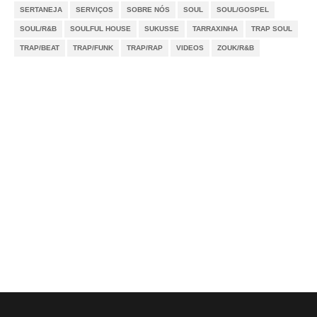
SERTANEJA
SERVIÇOS
SOBRE NÓS
SOUL
SOUL/GOSPEL
SOUL/R&B
SOULFUL HOUSE
SUKUSSE
TARRAXINHA
TRAP SOUL
TRAP/BEAT
TRAP/FUNK
TRAP/RAP
VIDEOS
ZOUK/R&B
Notícias
Videos
DMCA
Serviços
Sobre Nós