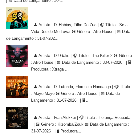
| 📅 Data de Lançamento : 30-...
Dj Habias, Filho Do Zua - Se a Vida Decide Me Levar [AFRO
HOUSE]
👤 Artista : Dj Habias, Filho Do Zua | 🎧 Título : Se a
Vida Decide Me Levar 💽 Gênero : Afro House | 📅 Data
de Lançamento : 31-07-202...
DJ Gálio - The Killer 2 [AFRO HOUSE]
👤 Artista : DJ Gálio | 🎧 Título : The Killer 2 💽 Gênero
: Afro House | 📅 Data de Lançamento : 30-07-2026 | 🖥
Produtora : Xtraga ...
Dj Lutonda, Florencio Handanga - Maye Maye (Afro House Version)
👤 Artista : Dj Lutonda, Florencio Handanga | 🎧 Título
: Maye Maye 💽 Gênero : Afro House | 📅 Data de
Lançamento : 31-07-2026 | 🖥 ...
Ivan Alekxei - Herança Roubada [KIZOMBA/ZOUK]
👤 Artista : Ivan Alekxei | 🎧 Título : Herança Roubada
| 💽 Gênero : Kizomba/Zouk 📅 Data de Lançamento :
31-07-2026 | 🖥 Produtora...