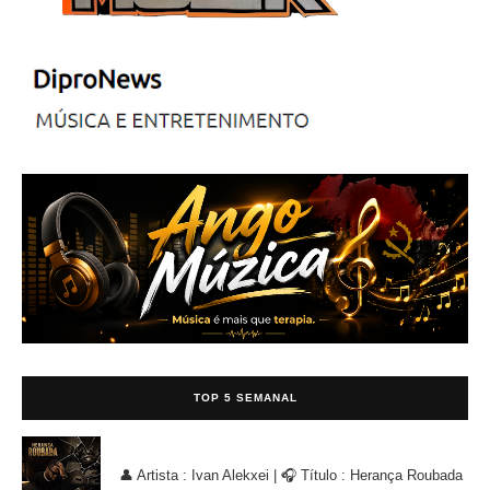
TOP 5 SEMANAL
Ivan Alekxei - Herança Roubada [KIZOMBA/ZOUK]
👤 Artista : Ivan Alekxei | 🎧 Título : Herança Roubada