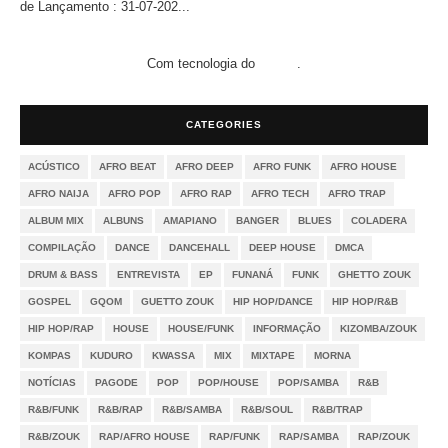
de Lançamento : 31-07-202...
Com tecnologia do
.
Blogger
CATEGORIES
ACÚSTICO
AFRO BEAT
AFRO DEEP
AFRO FUNK
AFRO HOUSE
AFRO NAIJA
AFRO POP
AFRO RAP
AFRO TECH
AFRO TRAP
ALBUM MIX
ALBUNS
AMAPIANO
BANGER
BLUES
COLADERA
COMPILAÇÃO
DANCE
DANCEHALL
DEEP HOUSE
DMCA
DRUM & BASS
ENTREVISTA
EP
FUNANÁ
FUNK
GHETTO ZOUK
GOSPEL
GQOM
GUETTO ZOUK
HIP HOP/DANCE
HIP HOP/R&B
HIP HOP/RAP
HOUSE
HOUSE/FUNK
INFORMAÇÃO
KIZOMBA/ZOUK
KOMPAS
KUDURO
KWASSA
MIX
MIXTAPE
MORNA
NOTÍCIAS
PAGODE
POP
POP/HOUSE
POP/SAMBA
R&B
R&B/FUNK
R&B/RAP
R&B/SAMBA
R&B/SOUL
R&B/TRAP
R&B/ZOUK
RAP/AFRO HOUSE
RAP/FUNK
RAP/SAMBA
RAP/ZOUK