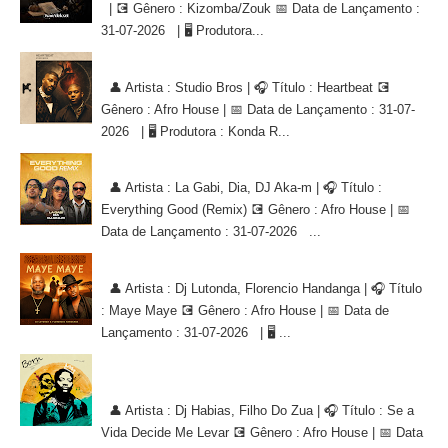
| 💽 Gênero : Kizomba/Zouk 📅 Data de Lançamento :
31-07-2026 | 🖥 Produtora...
Studio Bros - Heartbeat [AFRO HOUSE]
👤 Artista : Studio Bros | 🎧 Título : Heartbeat 💽
Gênero : Afro House | 📅 Data de Lançamento : 31-07-
2026 | 🖥 Produtora : Konda R...
La Gabi, Dia, DJ Aka-m - Everything Good (Remix) [AFRO HOUSE]
👤 Artista : La Gabi, Dia, DJ Aka-m | 🎧 Título :
Everything Good (Remix) 💽 Gênero : Afro House | 📅
Data de Lançamento : 31-07-2026 ...
Dj Lutonda, Florencio Handanga - Maye Maye (Afro House Version)
👤 Artista : Dj Lutonda, Florencio Handanga | 🎧 Título
: Maye Maye 💽 Gênero : Afro House | 📅 Data de
Lançamento : 31-07-2026 | 🖥 ...
Dj Habias, Filho Do Zua - Se a Vida Decide Me Levar [AFRO
HOUSE]
👤 Artista : Dj Habias, Filho Do Zua | 🎧 Título : Se a
Vida Decide Me Levar 💽 Gênero : Afro House | 📅 Data