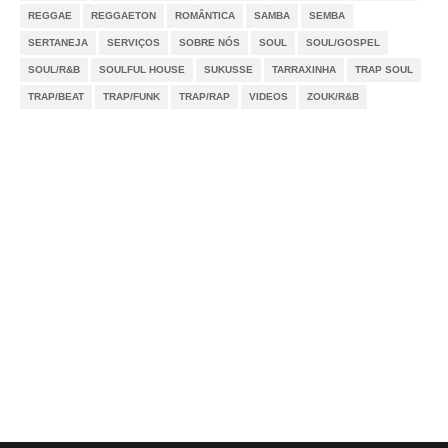
REGGAE
REGGAETON
ROMÂNTICA
SAMBA
SEMBA
SERTANEJA
SERVIÇOS
SOBRE NÓS
SOUL
SOUL/GOSPEL
SOUL/R&B
SOULFUL HOUSE
SUKUSSE
TARRAXINHA
TRAP SOUL
TRAP/BEAT
TRAP/FUNK
TRAP/RAP
VIDEOS
ZOUK/R&B
Notícias
Videos
DMCA
Serviços
Sobre Nós