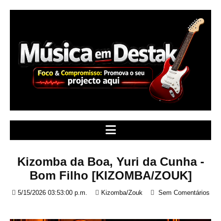
S
k
i
p
t
o
c
o
n
t
e
n
t
Kizomba da Boa, Yuri da Cunha -
Bom Filho [KIZOMBA/ZOUK]
5/15/2026 03:53:00 p.m.
Kizomba/Zouk
Sem Comentários