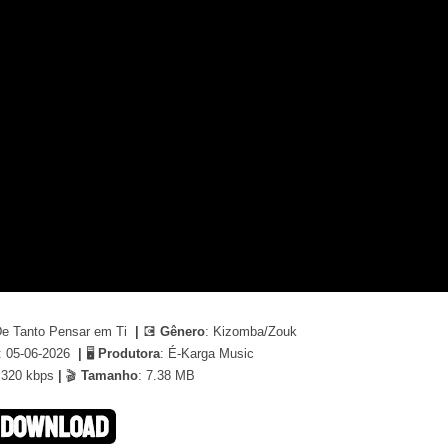
De Tanto Pensar em Ti
|
💽
Gênero
: Kizomba/Zouk
: 05-06-2026
|
🖥
Produtora
: É-Karga Music
 320 kbps
|
🎬
Tamanho
: 7.38 MB