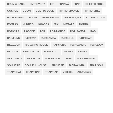
DRUM & BASS
ENTREVISTA
EP
FUNANÁ
FUNK
GHETTO ZOUK
GOSPEL
GQOM
GUETTO ZOUK
HIP HOP/DANCE
HIP HOP/R&B
HIP HOP/RAP
HOUSE
HOUSE/FUNK
INFORMAÇÃO
KIZOMBA/ZOUK
KOMPAS
KUDURO
KWASSA
MIX
MIXTAPE
MORNA
NOTÍCIAS
PAGODE
POP
POP/HOUSE
POP/SAMBA
R&B
R&B/FUNK
R&B/RAP
R&B/SAMBA
R&B/SOUL
R&B/TRAP
R&B/ZOUK
RAP/AFRO HOUSE
RAP/FUNK
RAP/SAMBA
RAP/ZOUK
REGGAE
REGGAETON
ROMÂNTICA
SAMBA
SEMBA
SERTANEJA
SERVIÇOS
SOBRE NÓS
SOUL
SOUL/GOSPEL
SOUL/R&B
SOULFUL HOUSE
SUKUSSE
TARRAXINHA
TRAP SOUL
TRAP/BEAT
TRAP/FUNK
TRAP/RAP
VIDEOS
ZOUK/R&B
Notícias