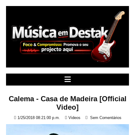
S
k
i
p
t
o
c
o
n
t
e
n
t
Calema - Casa de Madeira [Official
Video]
1/25/2018 08:21:00 p.m.
Videos
Sem Comentários