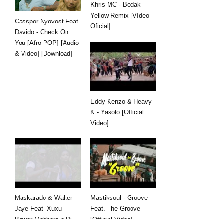
Khris MC - Bodak
Yellow Remix [Vídeo
Cassper Nyovest Feat.
Oficial]
Davido - Check On
You [Afro POP] [Audio
& Video] [Download]
Eddy Kenzo & Heavy
K - Yasolo [Official
Video]
Maskarado & Walter
Mastiksoul - Groove
Jaye Feat. Xuxu
Feat. The Groove