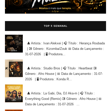
TOP 5 SEMANAL
Ivan Alekxei - Herança Roubada [KIZOMBA/ZOUK]
👤 Artista : Ivan Alekxei | 🎧 Título : Herança Roubada
| 💽 Gênero : Kizomba/Zouk 📅 Data de Lançamento :
31-07-2026 | 🖥 Produtora...
Studio Bros - Heartbeat [AFRO HOUSE]
👤 Artista : Studio Bros | 🎧 Título : Heartbeat 💽
Gênero : Afro House | 📅 Data de Lançamento : 31-07-
2026 | 🖥 Produtora : Konda R...
La Gabi, Dia, DJ Aka-m - Everything Good (Remix) [AFRO HOUSE]
👤 Artista : La Gabi, Dia, DJ Aka-m | 🎧 Título :
Everything Good (Remix) 💽 Gênero : Afro House | 📅
Data de Lançamento : 31-07-2026 ...