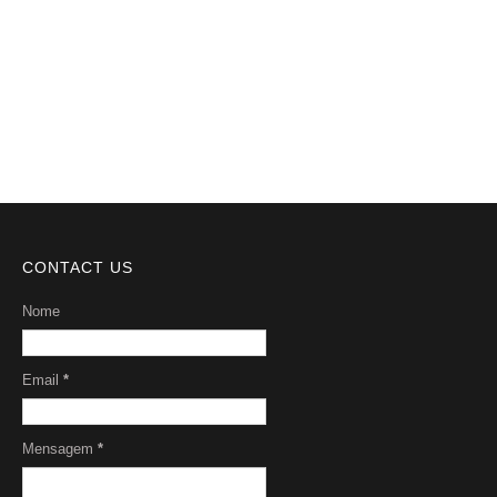
Videos
DMCA
Serviços
Sobre Nós
CONTACT US
Nome
Email
*
Mensagem
*