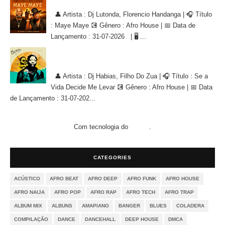
Dj Lutonda, Florencio Handanga - Maye Maye (Afro House Version)
👤 Artista : Dj Lutonda, Florencio Handanga | 🎧 Título
: Maye Maye 💽 Gênero : Afro House | 📅 Data de
Lançamento : 31-07-2026 | 🖥 ...
Dj Habias, Filho Do Zua - Se a Vida Decide Me Levar [AFRO
HOUSE]
👤 Artista : Dj Habias, Filho Do Zua | 🎧 Título : Se a
Vida Decide Me Levar 💽 Gênero : Afro House | 📅 Data
de Lançamento : 31-07-202...
Com tecnologia do
.
Blogger
CATEGORIES
ACÚSTICO
AFRO BEAT
AFRO DEEP
AFRO FUNK
AFRO HOUSE
AFRO NAIJA
AFRO POP
AFRO RAP
AFRO TECH
AFRO TRAP
ALBUM MIX
ALBUNS
AMAPIANO
BANGER
BLUES
COLADERA
COMPILAÇÃO
DANCE
DANCEHALL
DEEP HOUSE
DMCA