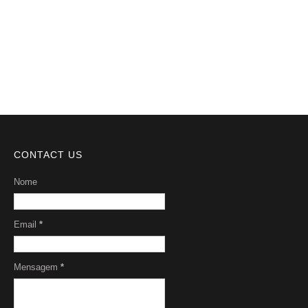
DMCA
Serviços
Sobre Nós
CONTACT US
Nome
Email
*
Mensagem
*