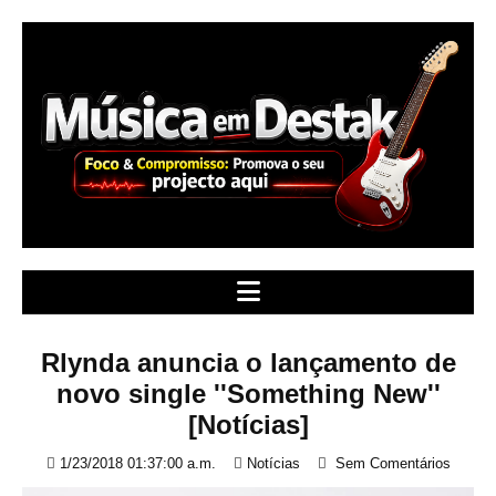
S
k
i
p
t
o
c
o
n
t
e
n
t
Rlynda anuncia o lançamento de
novo single ''Something New''
[Notícias]
1/23/2018 01:37:00 a.m.
Notícias
Sem Comentários