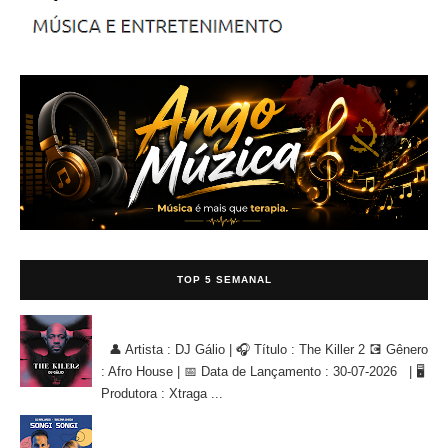
TOP 5 SEMANAL
DJ Gálio - The Killer 2 [AFRO HOUSE]
👤 Artista : DJ Gálio | 🎧 Título : The Killer 2 💽 Gênero
: Afro House | 📅 Data de Lançamento : 30-07-2026 | 🖥
Produtora : Xtraga ...
Dj Malvado, SALIMA CHICA - Songi Songi (Afro House Remix)