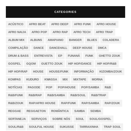
CATEGORIES
ACÚSTICO
AFRO BEAT
AFRO DEEP
AFRO FUNK
AFRO HOUSE
AFRO NAIJA
AFRO POP
AFRO RAP
AFRO TECH
AFRO TRAP
ALBUM MIX
ALBUNS
AMAPIANO
BANGER
BLUES
COLADERA
COMPILAÇÃO
DANCE
DANCEHALL
DEEP HOUSE
DMCA
DRUM & BASS
ENTREVISTA
EP
FUNANÁ
FUNK
GHETTO ZOUK
GOSPEL
GQOM
GUETTO ZOUK
HIP HOP/DANCE
HIP HOP/R&B
HIP HOP/RAP
HOUSE
HOUSE/FUNK
INFORMAÇÃO
KIZOMBA/ZOUK
KOMPAS
KUDURO
KWASSA
MIX
MIXTAPE
MORNA
NOTÍCIAS
PAGODE
POP
POP/HOUSE
POP/SAMBA
R&B
R&B/FUNK
R&B/RAP
R&B/SAMBA
R&B/SOUL
R&B/TRAP
R&B/ZOUK
RAP/AFRO HOUSE
RAP/FUNK
RAP/SAMBA
RAP/ZOUK
REGGAE
REGGAETON
ROMÂNTICA
SAMBA
SEMBA
SERTANEJA
SERVIÇOS
SOBRE NÓS
SOUL
SOUL/GOSPEL
SOUL/R&B
SOULFUL HOUSE
SUKUSSE
TARRAXINHA
TRAP SOUL