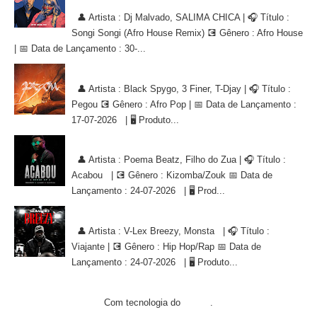
[AFRO HOUSE]
👤 Artista : Dj Malvado, SALIMA CHICA | 🎧 Título :
Songi Songi (Afro House Remix) 💽 Gênero : Afro House
| 📅 Data de Lançamento : 30-...
Black Spygo, 3 Finer, T-Djay - Pegou [AFRO POP]
👤 Artista : Black Spygo, 3 Finer, T-Djay | 🎧 Título :
Pegou 💽 Gênero : Afro Pop | 📅 Data de Lançamento :
17-07-2026 | 🖥 Produto...
Poema Beatz, Filho do Zua - Acabou [KIZOMBA/ZOUK]
👤 Artista : Poema Beatz, Filho do Zua | 🎧 Título :
Acabou | 💽 Gênero : Kizomba/Zouk 📅 Data de
Lançamento : 24-07-2026 | 🖥 Prod...
V-Lex Breezy, Monsta - Viajante [HIP HOP/RAP]
👤 Artista : V-Lex Breezy, Monsta | 🎧 Título :
Viajante | 💽 Gênero : Hip Hop/Rap 📅 Data de
Lançamento : 24-07-2026 | 🖥 Produto...
Com tecnologia do
.
Blogger