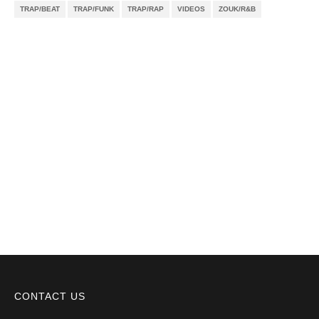
TRAP/BEAT
TRAP/FUNK
TRAP/RAP
VIDEOS
ZOUK/R&B
Notícias
Videos
DMCA
Serviços
Sobre Nós
CONTACT US